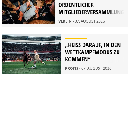
ORDENTLICHER
MITGLIEDERVERSAMMLUNG
2026
VEREIN
- 07. AUGUST 2026
„HEISS DARAUF, IN DEN W
ETTKAMPFMODUS ZU K
OMMEN“
PROFIS
- 07. AUGUST 2026