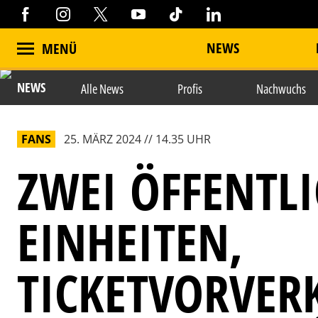
NEWS
MENÜ
NEWS
Alle News
Profis
Nachwuchs
FANS
25. MÄRZ 2024 // 14.35 UHR
ZWEI ÖFFENTL
EINHEITEN,
TICKETVORVER