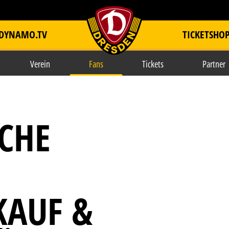
DYNAMO.TV
TICKETSHO
item.title
Verein
Fans
Tickets
Partner
ICHE
KAUF &