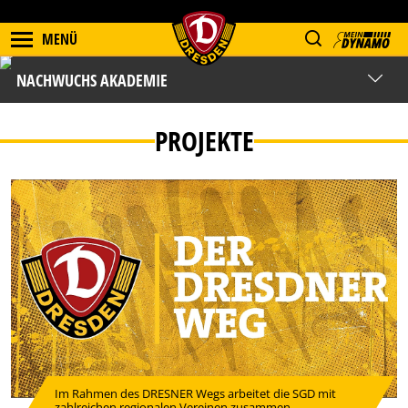
MENÜ
NACHWUCHS AKADEMIE
PROJEKTE
Im Rahmen des DRESNER Wegs arbeitet die SGD mit
zahlreichen regionalen Vereinen zusammen.