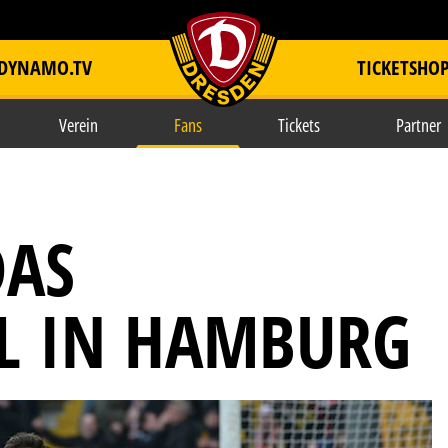
DYNAMO.TV
TICKETSHO
item.title
Verein
Fans
Tickets
Partner
DAS
L IN HAMBURG