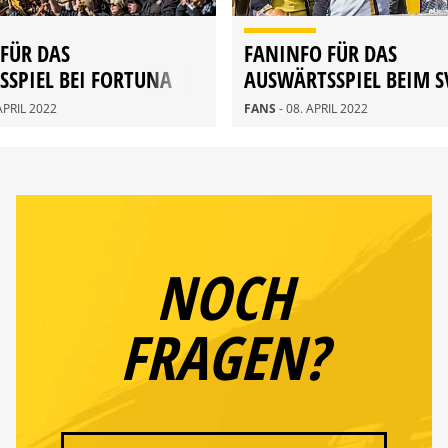
FÜR DAS
FANINFO FÜR DAS
SPIEL BEI FORTUNA
AUSWÄRTSSPIEL BEIM S
ORF
SANDHAUSEN
 APRIL 2022
FANS
- 08. APRIL 2022
NOCH
FRAGEN?