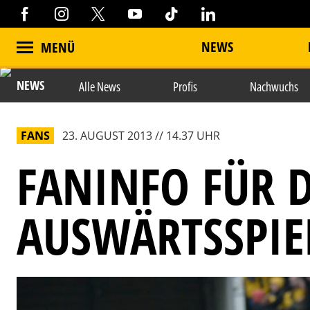
NEWS
MENÜ
NEWS
Alle News
Profis
Nachwuchs
FANS
23. AUGUST 2013 // 14.37 UHR
FANINFO FÜR 
AUSWÄRTSSPIE