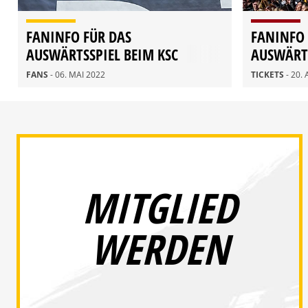
FANINFO FÜR DAS
FANINFO 
AUSWÄRTSSPIEL BEIM KSC
AUSWÄRTS
DÜSSELD
FANS
- 06. MAI 2022
TICKETS
- 20.
MITGLIED
WERDEN