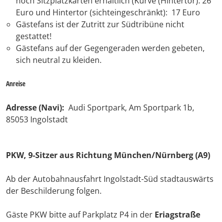
noch Sitzplatzkarten erhältlich (Kurve (Hintertor): 26
Euro und Hintertor (sichteingeschränkt): 17 Euro
Gästefans ist der Zutritt zur Südtribüne nicht
gestattet!
Gästefans auf der Gegengeraden werden gebeten,
sich neutral zu kleiden.
Anreise
Adresse (Navi):
Audi Sportpark, Am Sportpark 1b,
85053 Ingolstadt
PKW, 9-Sitz
er
aus
R
ichtung München/Nürnberg (A9)
Ab der Autobahnausfahrt Ingolstadt-Süd stadtauswärts
der Beschilderung folgen.
Gäste PKW bitte auf Parkplatz P4 in der
Eriagstraße