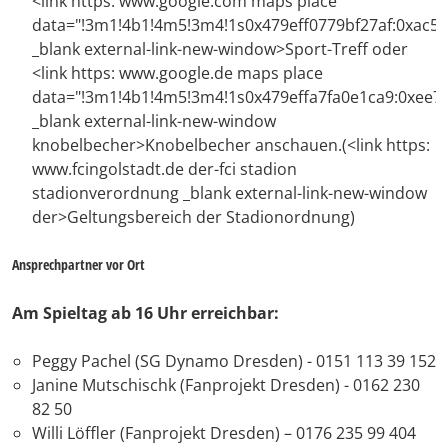
<link https: www.google.com maps place
data="!3m1!4b1!4m5!3m4!1s0x479eff0779bf27af:0xac5e
_blank external-link-new-window>Sport-Treff oder
<link https: www.google.de maps place
data="!3m1!4b1!4m5!3m4!1s0x479effa7fa0e1ca9:0xee7
_blank external-link-new-window
knobelbecher>Knobelbecher anschauen.(<link https:
www.fcingolstadt.de der-fci stadion
stadionverordnung _blank external-link-new-window
der>Geltungsbereich der Stadionordnung)
Ansprechpartner vor Ort
Am Spieltag ab 16 Uhr erreichbar:
Peggy Pachel (SG Dynamo Dresden) - 0151 113 39 152
Janine Mutschischk (Fanprojekt Dresden) - 0162 230
82 50
Willi Löffler (Fanprojekt Dresden) – 0176 235 99 404