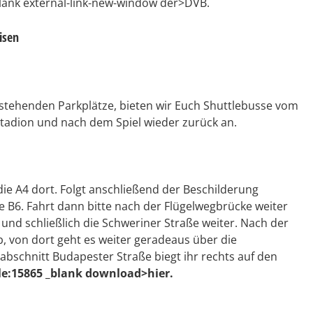
lank external-link-new-window der>DVB.
isen
stehenden Parkplätze, bieten wir Euch Shuttlebusse vom
dion und nach dem Spiel wieder zurück an.
 die A4 dort. Folgt anschließend der Beschilderung
B6. Fahrt dann bitte nach der Flügelwegbrücke weiter
und schließlich die Schweriner Straße weiter. Nach der
b, von dort geht es weiter geradeaus über die
schnitt Budapester Straße biegt ihr rechts auf den
file:15865 _blank download>hier.