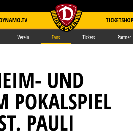
DYNAMO.TV
TICKETSHO
item.title
Verein
Fans
Tickets
Partner
HEIM- UND
M POKALSPIEL
ST. PAULI