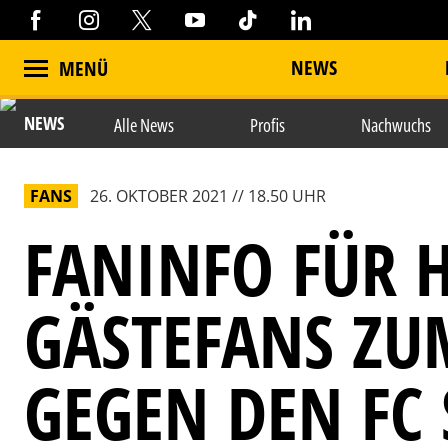
NEWS
MENÜ
NEWS
Alle News
Profis
Nachwuchs
FANS
26. OKTOBER 2021 // 18.50 UHR
FANINFO FÜR 
GÄSTEFANS ZU
GEGEN DEN FC 