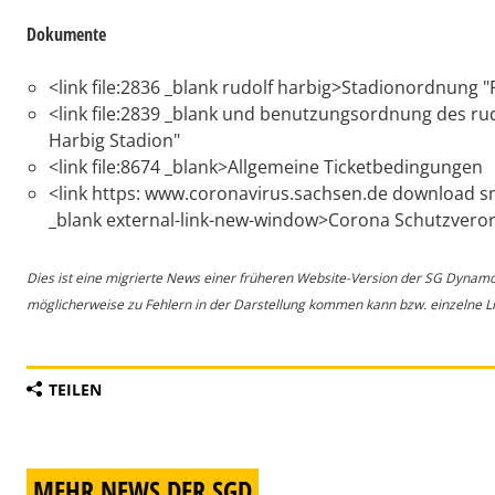
Dokumente
<link file:2836 _blank rudolf harbig>Stadionordnung 
<link file:2839 _blank und benutzungsordnung des r
Harbig Stadion"
<link file:8674 _blank>Allgemeine Ticketbedingungen
<link https: www.coronavirus.sachsen.de download s
_blank external-link-new-window>Corona Schutzvero
Dies ist eine migrierte News einer früheren Website-Version der SG Dynam
möglicherweise zu Fehlern in der Darstellung kommen kann bzw. einzelne Lin
TEILEN
MEHR NEWS DER SGD