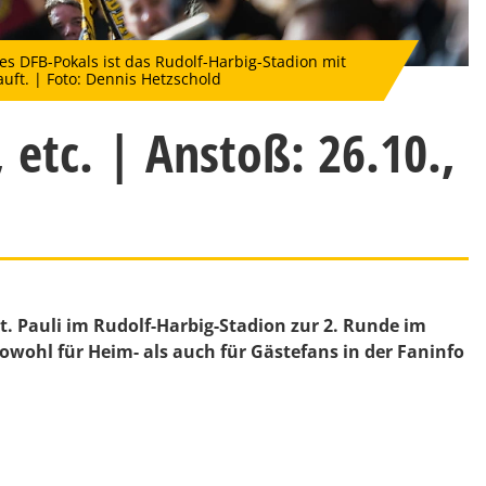
es DFB-Pokals ist das Rudolf-Harbig-Stadion mit
ft. | Foto: Dennis Hetzschold
 etc. | Anstoß: 26.10.,
. Pauli im Rudolf-Harbig-Stadion zur 2. Runde im
owohl für Heim- als auch für Gästefans in der Faninfo