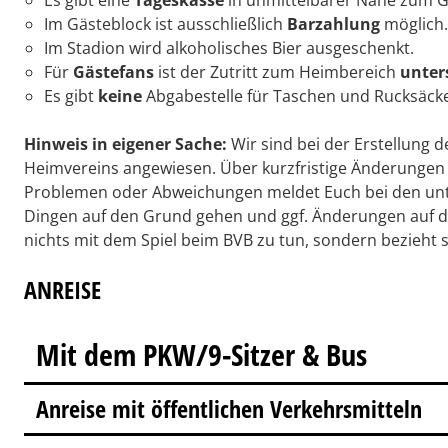
Es gibt eine
Tageskasse
in unmittelbarer Nähe zum 
Im Gästeblock ist ausschließlich
Barzahlung
möglich.
Im Stadion wird alkoholisches Bier ausgeschenkt.
Für
Gästefans
ist der Zutritt zum Heimbereich
unter
Es gibt
keine
Abgabestelle für Taschen und Rucksäcke
Hinweis in eigener Sache:
Wir sind bei der Erstellung d
Heimvereins angewiesen. Über kurzfristige Änderungen w
Problemen oder Abweichungen meldet Euch bei den unt
Dingen auf den Grund gehen und ggf. Änderungen auf den
nichts mit dem Spiel beim BVB zu tun, sondern bezieht s
ANREISE
Mit dem PKW/9-Sitzer & Bus
Anreise mit öffentlichen Verkehrsmitteln