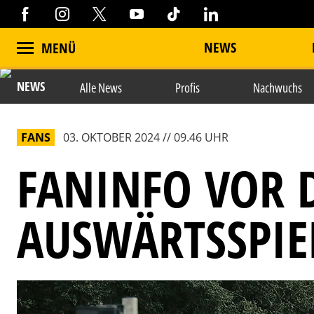
NEWS
MENÜ
NEWS
Alle News
Profis
Nachwuchs
FANS
03. OKTOBER 2024 // 09.46 UHR
FANINFO VOR 
AUSWÄRTSSPIEL