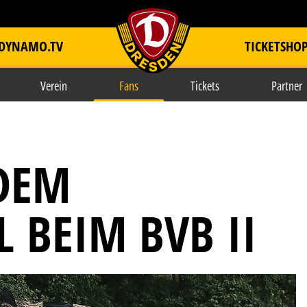
DYNAMO.TV
TICKETSHO
item.title
Verein
Fans
Tickets
Partner
DEM
 BEIM BVB II