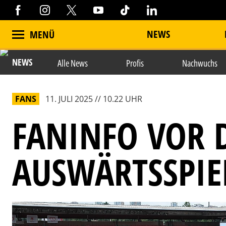
NEWS
MENÜ
NEWS
Alle News
Profis
Nachwuchs
FANS
11. JULI 2025 // 10.22 UHR
FANINFO VOR 
AUSWÄRTSSPIE