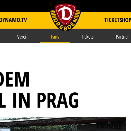
DYNAMO.TV
TICKETSHO
item.title
Verein
Fans
Tickets
Partner
DEM
L IN PRAG