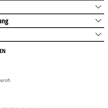
ung
IEN
prüft.