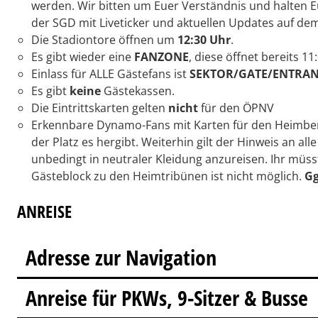
werden. Wir bitten um Euer Verständnis und halten Eu
der SGD mit Liveticker und aktuellen Updates auf de
Die Stadiontore öffnen um
12:30 Uhr
.
Es gibt wieder eine
FANZONE
, diese öffnet bereits 11
Einlass für ALLE Gästefans ist
SEKTOR/GATE/ENTRAN
Es gibt
keine
Gästekassen.
Die Eintrittskarten gelten
nicht
für den ÖPNV
Erkennbare Dynamo-Fans mit Karten für den Heimber
der Platz es hergibt. Weiterhin gilt der Hinweis an a
unbedingt in neutraler Kleidung anzureisen. Ihr mü
Gästeblock zu den Heimtribünen ist nicht möglich.
Gg
ANREISE
Adresse zur Navigation
Anreise für PKWs, 9-Sitzer & Busse