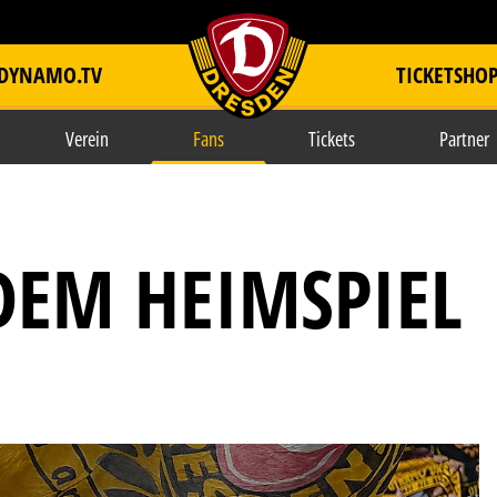
DYNAMO.TV
TICKETSHO
item.title
Verein
Fans
Tickets
Partner
DEM HEIMSPIEL