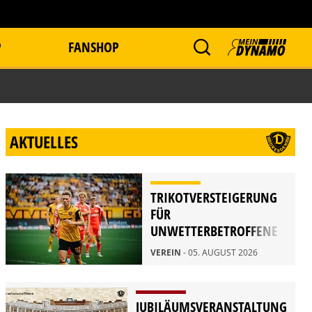
P
FANSHOP
AKTUELLES
TRIKOTVERSTEIGERUNG
FÜR
UNWETTERBETROFFENE
IN RATHEN
VEREIN
- 05. AUGUST 2026
JUBILÄUMSVERANSTALTUNG