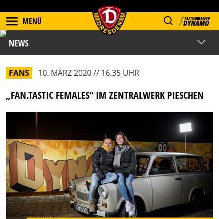
MENÜ
NEWS
FANS
10. MÄRZ 2020 // 16.35 UHR
„FAN.TASTIC FEMALES“ IM ZENTRALWERK PIESCHEN