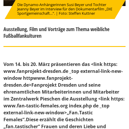
Die Dynamo-Anhängerinnen Susi Beyer und Tochter
Jeanny Beyer im Interview für den Dokumentarfilm „DIE
Sportgemeinschaft…“. | Foto: Steffen Kuttner
Ausstellung, Film und Vorträge zum Thema weibliche
Fußballfankulturen
Vom 14. bis 20. März präsentieren das <link https:
www.fanprojekt-dresden.de _top external-link-new-
window httpwww.fanprojekt-
dresden.de>Fanprojekt Dresden und seine
ehrenamtlichen Mitarbeiterinnen und Mitarbeiter
im Zentralwerk Pieschen die Ausstellung <link https:
www.fan-tastic-females.org index.php de _top
external-link-new-window>„Fan.Tastic
Females“.Diese erzählt die Geschichten
„fan.tastischer“ Frauen und deren Liebe und