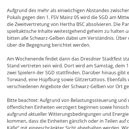
Aufgrund des mehr als einwöchigen Abstandes zwischen 
Pokals gegen den 1. FSV Mainz 05 wird die SGD am Mittw
die Zweitvertretung von Hertha BSC absolvieren. Die Pa
spieltaktische Inhalte weitestgehend geheim zu halte
bitten alle Schwarz-Gelben dabei um Verständnis. Über d
über die Begegnung berichtet werden.
Am Wochenende findet dann das Dresdner Stadtfest sta
Stand vertreten sein wird. Dort wird am Samstag, dem 
zwei Spielern der SGD stattfinden. Darüber hinaus gibt 
Torwand, eine Hüpfburg sowie Glitzertattoos. Ebenfalls 
verschiedenen Angebote der Schwarz-Gelben vor Ort g
Bitte beachtet: Aufgrund von Belastungssteuerung und 
öffentlichen Einheiten verzögert beginnen sowie hinsich
aufgrund aktueller Witterungsbedingungen und Energ
kommen, dass die Einheiten gänzlich oder in Teilen auf
Käfig“ mit eingeschränkter Sicht abgehalten werden. Wir