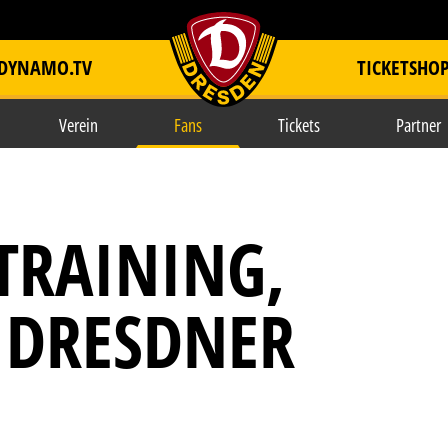
DYNAMO.TV
TICKETSHO
item.title
Verein
Fans
Tickets
Partner
TRAINING,
D DRESDNER