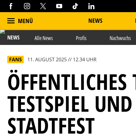
NEWS
MENÜ
NEWS
Alle News
Profis
Nachwuchs
FANS
11. AUGUST 2025 // 12.34 UHR
ÖFFENTLICHES 
TESTSPIEL UN
STADTFEST