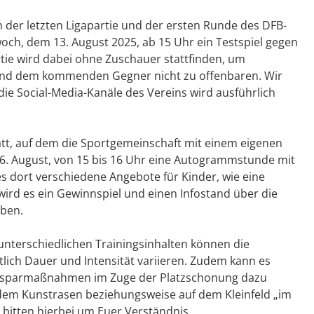
der letzten Ligapartie und der ersten Runde des DFB-
och, dem 13. August 2025, ab 15 Uhr ein Testspiel gegen
rtie wird dabei ohne Zuschauer stattfinden, um
n und dem kommenden Gegner nicht zu offenbaren. Wir
ie Social-Media-Kanäle des Vereins wird ausführlich
tt, auf dem die Sportgemeinschaft mit einem eigenen
16. August, von 15 bis 16 Uhr eine Autogrammstunde mit
es dort verschiedene Angebote für Kinder, wie eine
wird es ein Gewinnspiel und einen Infostand über die
eben.
unterschiedlichen Trainingsinhalten können die
tlich Dauer und Intensität variieren. Zudem kann es
iesparmaßnahmen im Zuge der Platzschonung dazu
 dem Kunstrasen beziehungsweise auf dem Kleinfeld „im
 bitten hierbei um Euer Verständnis.