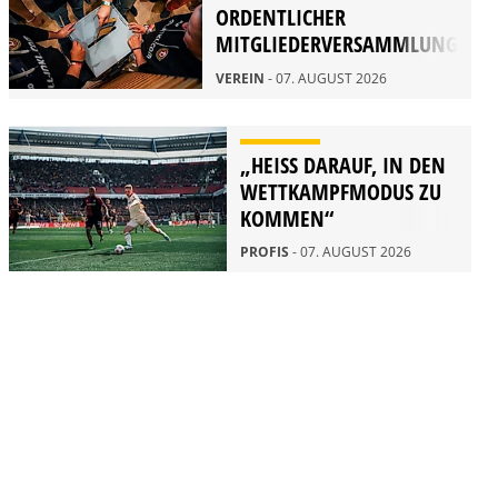
ORDENTLICHER
MITGLIEDERVERSAMMLUNG
2026
VEREIN
- 07. AUGUST 2026
„HEISS DARAUF, IN DEN W
ETTKAMPFMODUS ZU K
OMMEN“
PROFIS
- 07. AUGUST 2026