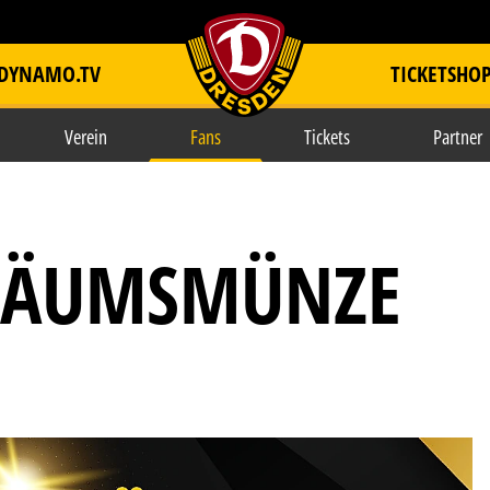
DYNAMO.TV
TICKETSHO
item.title
Verein
Fans
Tickets
Partner
ILÄUMSMÜNZE