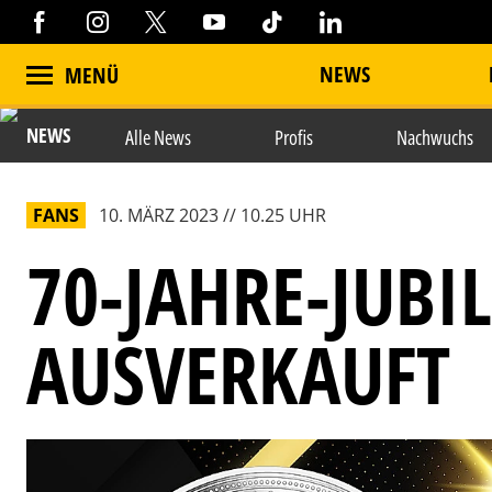
NEWS
MENÜ
NEWS
Alle News
Profis
Nachwuchs
FANS
10. MÄRZ 2023 // 10.25 UHR
70-JAHRE-JUB
AUSVERKAUFT