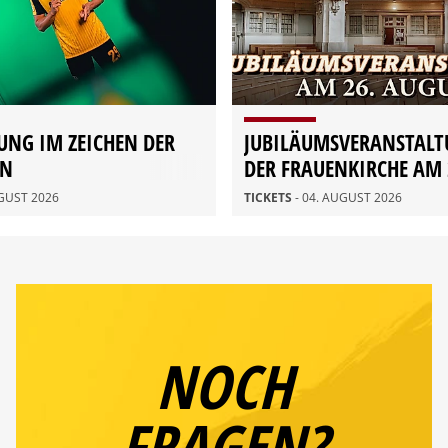
UNG IM ZEICHEN DER
JUBILÄUMSVERANSTALT
ON
DER FRAUENKIRCHE AM 
AUGUST
UGUST 2026
TICKETS
- 04. AUGUST 2026
NOCH
FRAGEN?