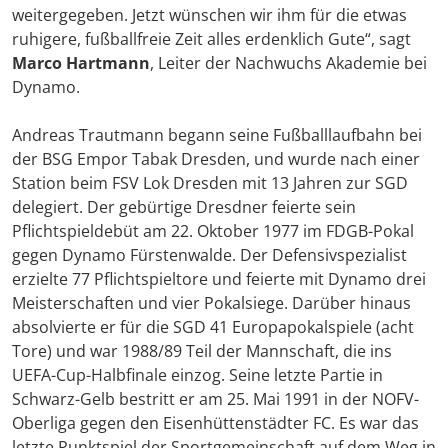
weitergegeben. Jetzt wünschen wir ihm für die etwas
ruhigere, fußballfreie Zeit alles erdenklich Gute“, sagt
Marco Hartmann
, Leiter der Nachwuchs Akademie bei
Dynamo.
Andreas Trautmann begann seine Fußballlaufbahn bei
der BSG Empor Tabak Dresden, und wurde nach einer
Station beim FSV Lok Dresden mit 13 Jahren zur SGD
delegiert. Der gebürtige Dresdner feierte sein
Pflichtspieldebüt am 22. Oktober 1977 im FDGB-Pokal
gegen Dynamo Fürstenwalde. Der Defensivspezialist
erzielte 77 Pflichtspieltore und feierte mit Dynamo drei
Meisterschaften und vier Pokalsiege. Darüber hinaus
absolvierte er für die SGD 41 Europapokalspiele (acht
Tore) und war 1988/89 Teil der Mannschaft, die ins
UEFA-Cup-Halbfinale einzog. Seine letzte Partie in
Schwarz-Gelb bestritt er am 25. Mai 1991 in der NOFV-
Oberliga gegen den Eisenhüttenstädter FC. Es war das
letzte Punktspiel der Sportgemeinschaft auf dem Weg in