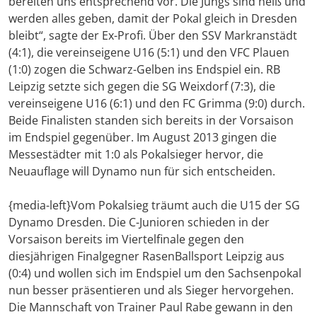
bereiten uns entsprechend vor. Die Jungs sind heiß und
werden alles geben, damit der Pokal gleich in Dresden
bleibt“, sagte der Ex-Profi. Über den SSV Markranstädt
(4:1), die vereinseigene U16 (5:1) und den VFC Plauen
(1:0) zogen die Schwarz-Gelben ins Endspiel ein. RB
Leipzig setzte sich gegen die SG Weixdorf (7:3), die
vereinseigene U16 (6:1) und den FC Grimma (9:0) durch.
Beide Finalisten standen sich bereits in der Vorsaison
im Endspiel gegenüber. Im August 2013 gingen die
Messestädter mit 1:0 als Pokalsieger hervor, die
Neuauflage will Dynamo nun für sich entscheiden.
{media-left}Vom Pokalsieg träumt auch die U15 der SG
Dynamo Dresden. Die C-Junioren schieden in der
Vorsaison bereits im Viertelfinale gegen den
diesjährigen Finalgegner RasenBallsport Leipzig aus
(0:4) und wollen sich im Endspiel um den Sachsenpokal
nun besser präsentieren und als Sieger hervorgehen.
Die Mannschaft von Trainer Paul Rabe gewann in den