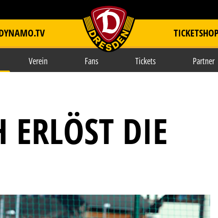
DYNAMO.TV
TICKETSHO
item.title
Verein
Fans
Tickets
Partner
 ERLÖST DIE