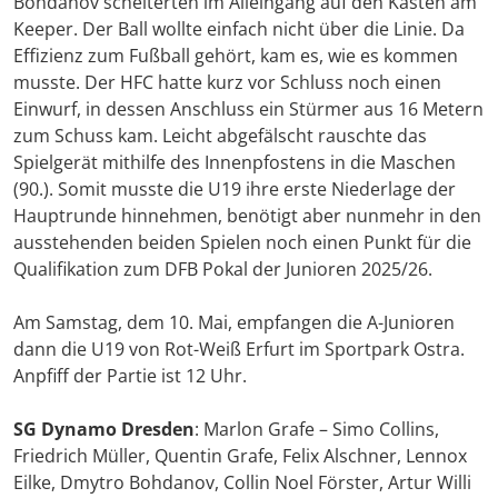
Bohdanov scheiterten im Alleingang auf den Kasten am
Keeper. Der Ball wollte einfach nicht über die Linie. Da
Effizienz zum Fußball gehört, kam es, wie es kommen
musste. Der HFC hatte kurz vor Schluss noch einen
Einwurf, in dessen Anschluss ein Stürmer aus 16 Metern
zum Schuss kam. Leicht abgefälscht rauschte das
Spielgerät mithilfe des Innenpfostens in die Maschen
(90.). Somit musste die U19 ihre erste Niederlage der
Hauptrunde hinnehmen, benötigt aber nunmehr in den
ausstehenden beiden Spielen noch einen Punkt für die
Qualifikation zum DFB Pokal der Junioren 2025/26.
Am Samstag, dem 10. Mai, empfangen die A-Junioren
dann die U19 von Rot-Weiß Erfurt im Sportpark Ostra.
Anpfiff der Partie ist 12 Uhr.
SG Dynamo Dresden
: Marlon Grafe – Simo Collins,
Friedrich Müller, Quentin Grafe, Felix Alschner, Lennox
Eilke, Dmytro Bohdanov, Collin Noel Förster, Artur Willi