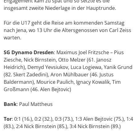
Engagement kam zu spät und so setzte es die
insgesamt zweite Niederlage in der Hauptrunde.
Für die U17 geht die Reise am kommenden Samstag
nach Jena, wo 13 Uhr die Altersgenossen von Carl Zeiss
warten.
SG Dynamo Dresden
: Maximus Joel Fritzsche – Pius
Ziesche, Nick Birnstein, Otto Melzer (61. Janosz
Heidrich), Demyd Yevsiukov, Luca Logiewa, Yanik Grund
(82. Skert Zadedini), Aron Mühlbauer (46. Justus
Baldermann), Mourice Paulich, Ignacy Kowalik, Tim
Großmann (46. Alen Bejtovic)
Bank
: Paul Mattheus
Tor
: 0:1 (16.), 0:2 (32.), 0:3 (73.), 1:3 Alen Bejtovic (75.), 1:4
(83.), 2:4 Nick Birnstein (85.), 3:4 Nick Birnstein (89.)