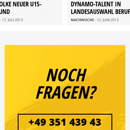
OLKE NEUER U15-
DYNAMO-TALENT IN
 UND
LANDESAUSWAHL BERU
LDKOORDINATOR
- 17. JULI 2013
NACHWUCHS
- 12. JUNI 2013
NOCH
FRAGEN?
+49 351 439 43