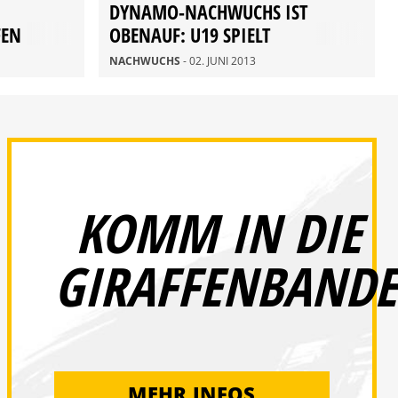
DYNAMO-NACHWUCHS IST
FEN
OBENAUF: U19 SPIELT
BUNDESLIGA-RELEGATION, U17
NACHWUCHS
- 02. JUNI 2013
FEIERT KLASSENERHALT
KOMM IN DIE
GIRAFFENBANDE
MEHR INFOS