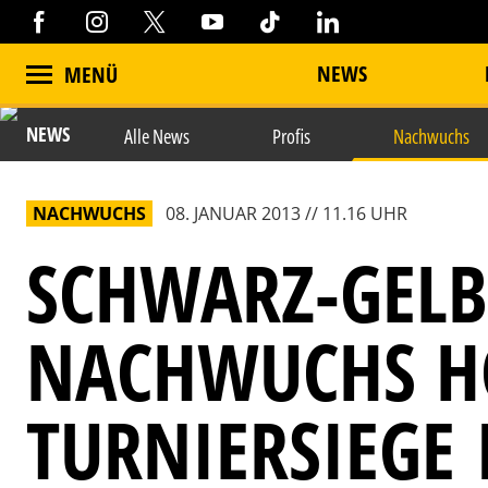
NEWS
MENÜ
NEWS
Alle News
Profis
Nachwuchs
NACHWUCHS
08. JANUAR 2013 // 11.16 UHR
SCHWARZ-GELB
NACHWUCHS H
TURNIERSIEGE 