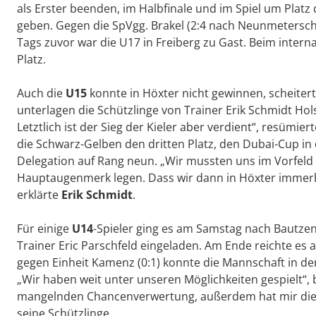
als Erster beenden, im Halbfinale und im Spiel um Plat
geben. Gegen die SpVgg. Brakel (2:4 nach Neunmeterschi
Tags zuvor war die U17 in Freiberg zu Gast. Beim inter
Platz.
Auch die
U15
konnte in Höxter nicht gewinnen, scheitert
unterlagen die Schützlinge von Trainer Erik Schmidt Hols
Letztlich ist der Sieg der Kieler aber verdient“, resümi
die Schwarz-Gelben den dritten Platz, den Dubai-Cup i
Delegation auf Rang neun. „Wir mussten uns im Vorfeld 
Hauptaugenmerk legen. Dass wir dann in Höxter immerhi
erklärte
Erik Schmidt
.
Für einige
U14
-Spieler ging es am Samstag nach Bautzen
Trainer Eric Parschfeld eingeladen. Am Ende reichte es 
gegen Einheit Kamenz (0:1) konnte die Mannschaft in den 
„Wir haben weit unter unseren Möglichkeiten gespielt“,
mangelnden Chancenverwertung, außerdem hat mir die Zw
seine Schützlinge.