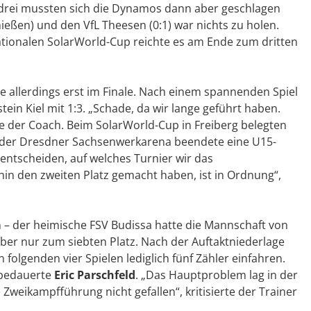
z drei mussten sich die Dynamos dann aber geschlagen
eßen) und den VfL Theesen (0:1) war nichts zu holen.
nationalen SolarWorld-Cup reichte es am Ende zum dritten
e allerdings erst im Finale. Nach einem spannenden Spiel
tein Kiel mit 1:3. „Schade, da wir lange geführt haben.
erte der Coach. Beim SolarWorld-Cup in Freiberg belegten
n der Dresdner Sachsenwerkarena beendete eine U15-
entscheiden, auf welches Turnier wir das
n den zweiten Platz gemacht haben, ist in Ordnung“,
 – der heimische FSV Budissa hatte die Mannschaft von
aber nur zum siebten Platz. Nach der Auftaktniederlage
folgenden vier Spielen lediglich fünf Zähler einfahren.
 bedauerte
Eric Parschfeld
. „Das Hauptproblem lag in der
eikampfführung nicht gefallen“, kritisierte der Trainer