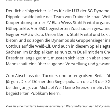
Deutlich erfolgreicher lief es für die
U13
der SG Dynamo D
Dippoldiswalde holte das Team von Trainer Michael Wei
Kooperationspartner FV Blau-Weiss Stahl Freital organis
Höhepunkte. Vor 350 begeisterten Zuschauern gewannen 
Gegner FSV Zwickau, Union Berlin, Stahl Freital und Lok 
bieten und so zogen die Dynamos als Gruppensieger ins 
Cottbus auf die Weiß-Elf. Und auch in diesem Spiel siegt
Sachsen. Im Endspiel kam es nun zum Duell mit dem Ch
Dresdner lange gut mit, mussten sich letztlich aber eben
Mannschaft eine überzeugende Vorstellung und gewann 
Zum Abschluss des Turniers und unter großem Beifall 
Jürgen „Dixie“ Dörner den Siegerpokal an die U13 der S
bei den Jungs von Michael Weiß keine Grenzen mehr. Unte
begeisterten Publikum feiern.
Dies ist eine migrierte News einer früheren Website-Version der SG Dynam