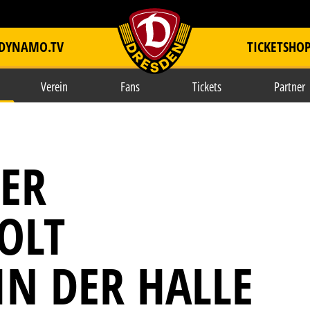
DYNAMO.TV
TICKETSHO
item.title
Verein
Fans
Tickets
Partner
ER
OLT
IN DER HALLE