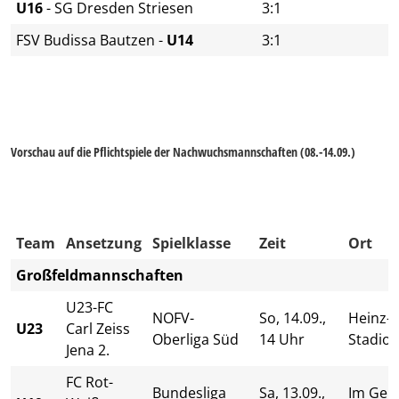
U16
- SG Dresden Striesen
3:1
FSV Budissa Bautzen -
U14
3:1
Vorschau auf die Pflichtspiele der Nachwuchsmannschaften (08.-14.09.)
Team
Ansetzung
Spielklasse
Zeit
Ort
Großfeldmannschaften
U23-FC
NOFV-
So, 14.09.,
Heinz-S
U23
Carl Zeiss
Oberliga Süd
14 Uhr
Stadio
Jena 2.
FC Rot-
Bundesliga
Sa, 13.09.,
Im Gebr