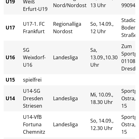
U19
Weiß
Nord/Nordost
13 Uhr
99094 E
Erfurt-U19
Stadio
U17-1. FC
Regionalliga
So, 14.09.,
U17
Bodenb
Frankfurt
Nordost
12 Uhr
Straße
Zum
SG
Sa,
Sportpl
U16
Weixdorf-
Landesliga
13.09.,10.30
01108
U16
Uhr
Dresde
U15
spielfrei
U14-SG
Sportp
Mi, 10.09.,
U14
Dresden
Landesliga
Ostra, 
18.30 Uhr
Striesen
15
U14-VfB
Sportp
So, 14.09.,
Fortuna
Landesliga
Ostra, 
12.30 Uhr
Chemnitz
15