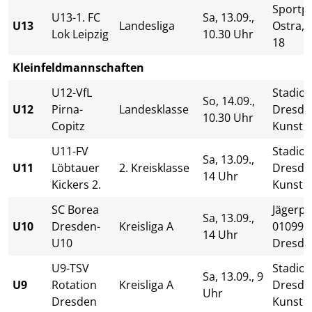
Sportp
U13-1. FC
Sa, 13.09.,
U13
Landesliga
Ostra, 
Lok Leipzig
10.30 Uhr
18
Kleinfeldmannschaften
U12-VfL
Stadio
So, 14.09.,
U12
Pirna-
Landesklasse
Dresde
10.30 Uhr
Copitz
Kunstr
U11-FV
Stadio
Sa, 13.09.,
U11
Löbtauer
2. Kreisklasse
Dresde
14 Uhr
Kickers 2.
Kunstr
SC Borea
Jägerpa
Sa, 13.09.,
U10
Dresden-
Kreisliga A
01099
14 Uhr
U10
Dresde
U9-TSV
Stadio
Sa, 13.09., 9
U9
Rotation
Kreisliga A
Dresde
Uhr
Dresden
Kunstr