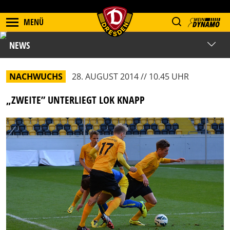
MENÜ
NEWS
NACHWUCHS
28. AUGUST 2014 // 10.45 UHR
„ZWEITE” UNTERLIEGT LOK KNAPP