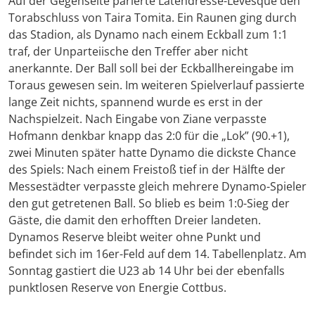
Auf der Gegenseite parierte Latendresse-Levesque den
Torabschluss von Taira Tomita. Ein Raunen ging durch
das Stadion, als Dynamo nach einem Eckball zum 1:1
traf, der Unparteiische den Treffer aber nicht
anerkannte. Der Ball soll bei der Eckballhereingabe im
Toraus gewesen sein. Im weiteren Spielverlauf passierte
lange Zeit nichts, spannend wurde es erst in der
Nachspielzeit. Nach Eingabe von Ziane verpasste
Hofmann denkbar knapp das 2:0 für die „Lok” (90.+1),
zwei Minuten später hatte Dynamo die dickste Chance
des Spiels: Nach einem Freistoß tief in der Hälfte der
Messestädter verpasste gleich mehrere Dynamo-Spieler
den gut getretenen Ball. So blieb es beim 1:0-Sieg der
Gäste, die damit den erhofften Dreier landeten.
Dynamos Reserve bleibt weiter ohne Punkt und
befindet sich im 16er-Feld auf dem 14. Tabellenplatz. Am
Sonntag gastiert die U23 ab 14 Uhr bei der ebenfalls
punktlosen Reserve von Energie Cottbus.