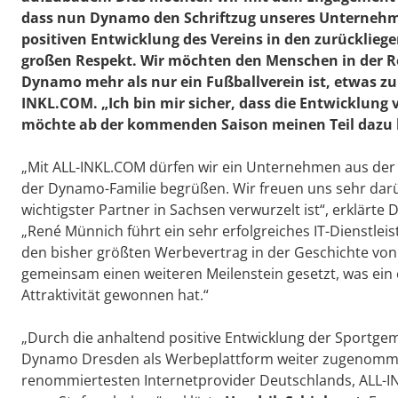
dass nun Dynamo den Schriftzug unseres Unternehme
positiven Entwicklung des Vereins in den zurücklieg
großen Respekt. Wir möchten den Menschen in der Reg
Dynamo mehr als nur ein Fußballverein ist, etwas z
INKL.COM. „Ich bin mir sicher, dass die Entwicklung
möchte ab der kommenden Saison meinen Teil dazu bei
„Mit ALL-INKL.COM dürfen wir ein Unternehmen aus der 
der Dynamo-Familie begrüßen. Wir freuen uns sehr darüb
wichtigster Partner in Sachsen verwurzelt ist“, erklär
„René Münnich führt ein sehr erfolgreiches IT-Dienstl
den bisher größten Werbevertrag in der Geschichte v
gemeinsam einen weiteren Meilenstein gesetzt, was ein e
Attraktivität gewonnen hat.“
„Durch die anhaltend positive Entwicklung der Sportgem
Dynamo Dresden als Werbeplattform weiter zugenommen
renommiertesten Internetprovider Deutschlands, ALL-IN