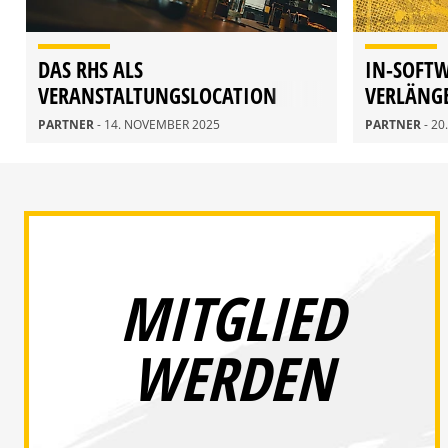
DAS RHS ALS
IN-SOFT
VERANSTALTUNGSLOCATION
VERLÄNG
PARTNER
PARTNER
- 14. NOVEMBER 2025
PARTNER
- 2
MITGLIED
WERDEN