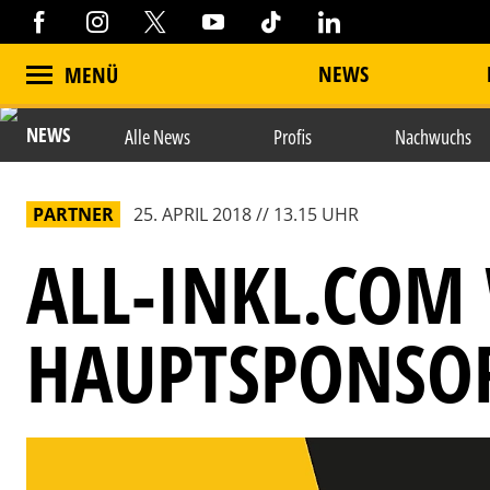
NEWS
MENÜ
NEWS
Alle News
Profis
Nachwuchs
PARTNER
25. APRIL 2018 // 13.15 UHR
ALL-INKL.COM
HAUPTSPONSOR