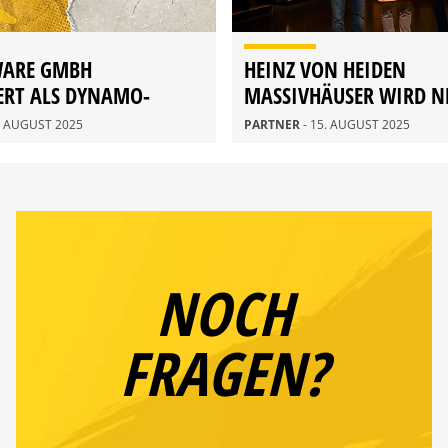
WARE GMBH
HEINZ VON HEIDEN
ERT ALS DYNAMO-
MASSIVHÄUSER WIRD N
EXKLUSIV-PARTNER
0. AUGUST 2025
PARTNER
- 15. AUGUST 2025
NOCH
FRAGEN?