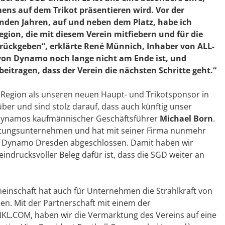
ns auf dem Trikot präsentieren wird. Vor der
enden Jahren, auf und neben dem Platz, habe ich
ion, die mit diesem Verein mitfiebern und für die
urückgeben“, erklärte
René Münnich
, Inhaber von ALL-
 von Dynamo noch lange nicht am Ende ist, und
tragen, dass der Verein die nächsten Schritte geht.“
Region als unseren neuen Haupt- und Trikotsponsor in
er und sind stolz darauf, dass auch künftig unser
te Dynamos kaufmännischer Geschäftsführer
Michael Born
.
eistungsunternehmen und hat mit seiner Firma nunmehr
on Dynamo Dresden abgeschlossen. Damit haben wir
indrucksvoller Beleg dafür ist, dass die SGD weiter an
einschaft hat auch für Unternehmen die Strahlkraft von
. Mit der Partnerschaft mit einem der
KL.COM, haben wir die Vermarktung des Vereins auf eine