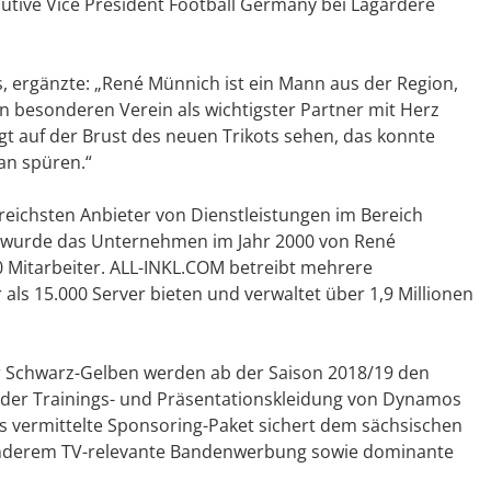
cutive Vice President Football Germany bei Lagardère
, ergänzte: „René Münnich ist ein Mann aus der Region,
n besonderen Verein als wichtigster Partner mit Herz
t auf der Brust des neuen Trikots sehen, das konnte
an spüren.“
greichsten Anbieter von Dienstleistungen im Bereich
 wurde das Unternehmen im Jahr 2000 von René
0 Mitarbeiter. ALL-INKL.COM betreibt mehrere
als 15.000 Server bieten und verwaltet über 1,9 Millionen
r Schwarz-Gelben werden ab der Saison 2018/19 den
f der Trainings- und Präsentationskleidung von Dynamos
s vermittelte Sponsoring-Paket sichert dem sächsischen
anderem TV-relevante Bandenwerbung sowie dominante