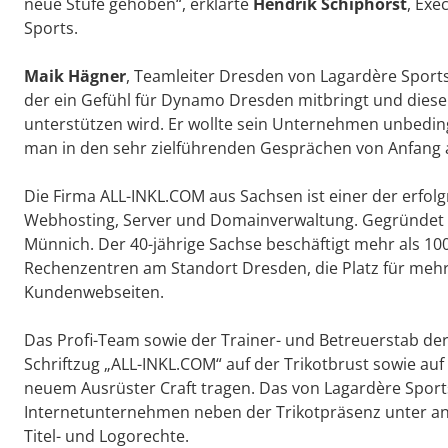
neue Stufe gehoben“, erklärte
Hendrik Schiphorst
, Exe
Sports.
Maik Hägner
, Teamleiter Dresden von Lagardère Sports
der ein Gefühl für Dynamo Dresden mitbringt und diese
unterstützen wird. Er wollte sein Unternehmen unbeding
man in den sehr zielführenden Gesprächen von Anfang 
Die Firma ALL-INKL.COM aus Sachsen ist einer der erfol
Webhosting, Server und Domainverwaltung. Gegründet
Münnich. Der 40-jährige Sachse beschäftigt mehr als 10
Rechenzentren am Standort Dresden, die Platz für mehr 
Kundenwebseiten.
Das Profi-Team sowie der Trainer- und Betreuerstab de
Schriftzug „ALL-INKL.COM“ auf der Trikotbrust sowie au
neuem Ausrüster Craft tragen. Das von Lagardère Sport
Internetunternehmen neben der Trikotpräsenz unter 
Titel- und Logorechte.