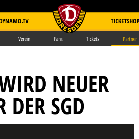
DYNAMO.TV
TICKETSHO
item.title
Verein
Fans
Tickets
Partner
 WIRD NEUER
 DER SGD