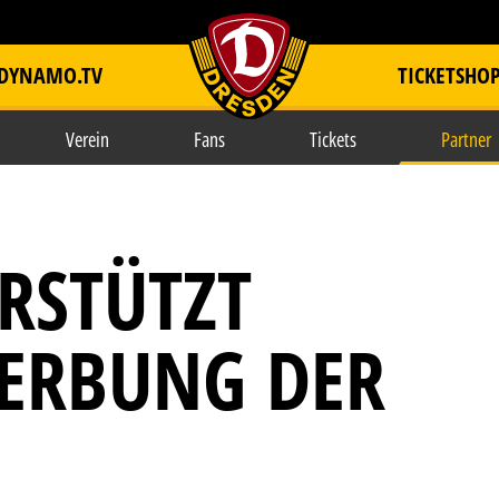
DYNAMO.TV
TICKETSHO
item.title
Verein
Fans
Tickets
Partner
RSTÜTZT
ERBUNG DER