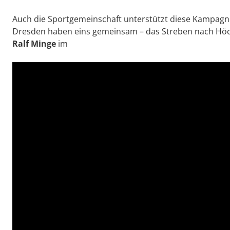
Auch die Sportgemeinschaft unterstützt diese Kampagn
Dresden haben eins gemeinsam – das Streben nach Höch
Ralf Minge
im