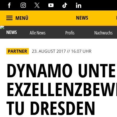
NEWS
MENÜ
NEWS
Alle News
Profis
Nachwuchs
PARTNER
23. AUGUST 2017 // 16.07 UHR
DYNAMO UNTE
EXZELLENZBEW
TU DRESDEN