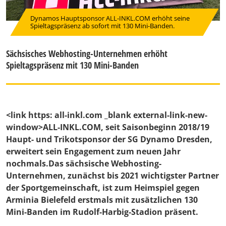
Dynamos Hauptsponsor ALL-INKL.COM erhöht seine
Spieltagspräsenz ab sofort mit 130 Mini-Banden.
Sächsisches Webhosting-Unternehmen erhöht
Spieltagspräsenz mit 130 Mini-Banden
<link https: all-inkl.com _blank external-link-new-
window>ALL-INKL.COM, seit Saisonbeginn 2018/19
Haupt- und Trikotsponsor der SG Dynamo Dresden,
erweitert sein Engagement zum neuen Jahr
nochmals.Das sächsische Webhosting-
Unternehmen, zunächst bis 2021 wichtigster Partner
der Sportgemeinschaft, ist zum Heimspiel gegen
Arminia Bielefeld erstmals mit zusätzlichen 130
Mini-Banden im Rudolf-Harbig-Stadion präsent.