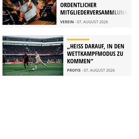
ORDENTLICHER
MITGLIEDERVERSAMMLUNG
2026
VEREIN
- 07. AUGUST 2026
„HEISS DARAUF, IN DEN W
ETTKAMPFMODUS ZU K
OMMEN“
PROFIS
- 07. AUGUST 2026