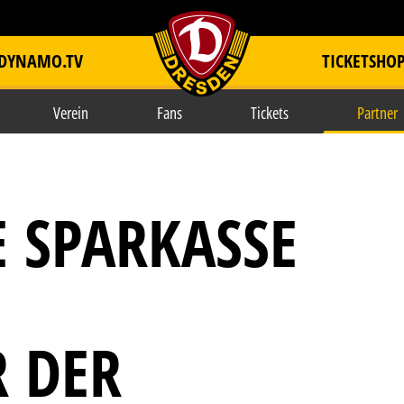
DYNAMO.TV
TICKETSHO
item.title
Verein
Fans
Tickets
Partner
E SPARKASSE
D
 DER