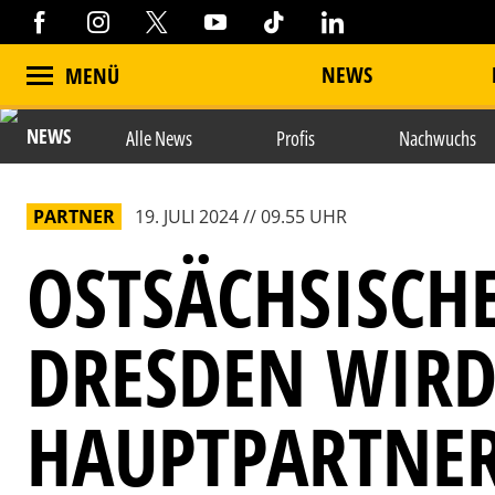
NEWS
MENÜ
NEWS
Alle News
Profis
Nachwuchs
PARTNER
19. JULI 2024 // 09.55 UHR
OSTSÄCHSISCH
DRESDEN WIR
HAUPTPARTNER