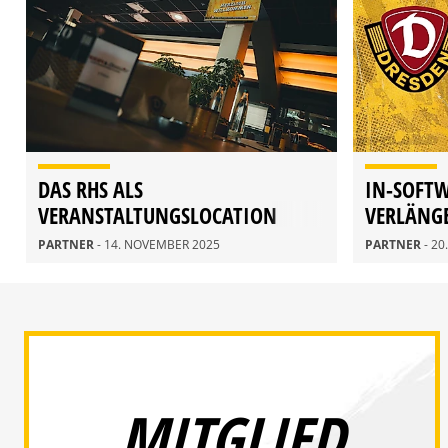
DAS RHS ALS
IN-SOFT
VERANSTALTUNGSLOCATION
VERLÄNG
PARTNER
PARTNER
- 14. NOVEMBER 2025
PARTNER
- 2
MITGLIED