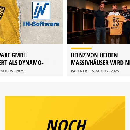
WARE GMBH
HEINZ VON HEIDEN
ERT ALS DYNAMO-
MASSIVHÄUSER WIRD N
EXKLUSIV-PARTNER
0. AUGUST 2025
PARTNER
- 15. AUGUST 2025
NOCH