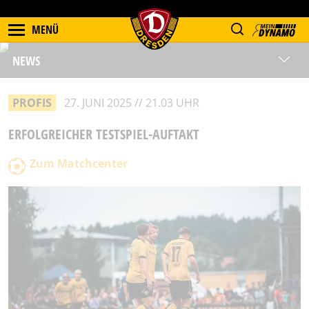
MENÜ
NEWS
PROFIS
27. JUNI 2025 // 21.03 UHR
ERFOLGREICHER TESTSPIEL-AUFTAKT
Zum Matchcenter