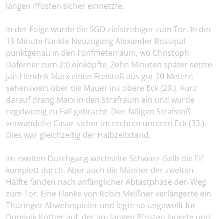
langen Pfosten sicher einnetzte.
In der Folge wurde die SGD zielstrebiger zum Tor. In der
19 Minute flankte Neuzugang Alexander Rossipal
punktgenau in den Fünfmeterraum, wo Christoph
Daferner zum 2:0 einköpfte. Zehn Minuten später setzte
Jan-Hendrik Marx einen Freistoß aus gut 20 Metern
sehenswert über die Mauer ins obere Eck (29.). Kurz
darauf drang Marx in den Strafraum ein und wurde
regelwidrig zu Fall gebracht. Den fälligen Strafstoß
verwandelte Casar sicher im rechten unteren Eck (33.).
Dies war gleichzeitig der Halbzeitstand.
Im zweiten Durchgang wechselte Schwarz-Gelb die Elf
komplett durch. Aber auch die Männer der zweiten
Hälfte fanden nach anfänglicher Abtastphase den Weg
zum Tor. Eine Flanke von Robin Meißner verlängerte ein
Thüringer Abwehrspieler und legte so ungewollt für
Dominik Kother auf, der am langen Pfosten lauerte und