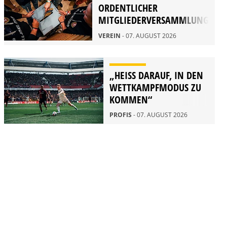
ORDENTLICHER
MITGLIEDERVERSAMMLUNG
2026
VEREIN
- 07. AUGUST 2026
„HEISS DARAUF, IN DEN W
ETTKAMPFMODUS ZU K
OMMEN“
PROFIS
- 07. AUGUST 2026