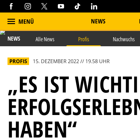
NEWS
MENÜ
NEWS
Alle News
Profis
Nachwuchs
PROFIS
15. DEZEMBER 2022 // 19.58 UHR
„ES IST WICHT
ERFOLGSERLEBN
HABEN“