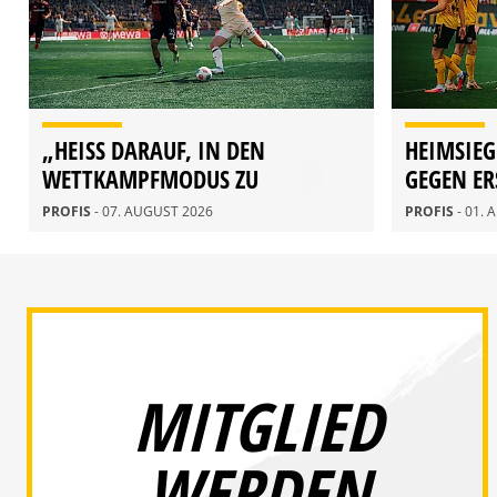
„HEISS DARAUF, IN DEN W
HEIMSIEG
ETTKAMPFMODUS ZU K
GEGEN ER
OMMEN“
PROFIS
- 07. AUGUST 2026
PROFIS
- 01.
MITGLIED
WERDEN