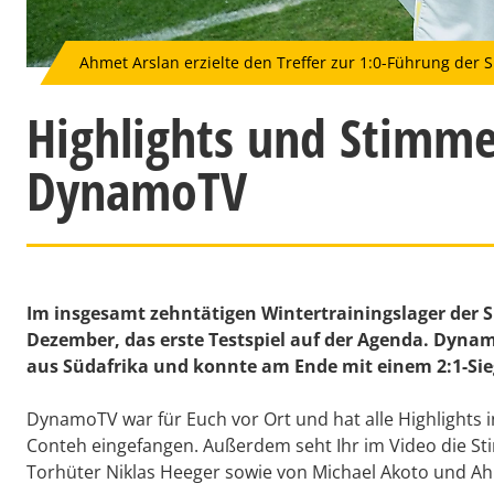
Ahmet Arslan erzielte den Treffer zur 1:0-Führung der
Highlights und Stimme
DynamoTV
Im insgesamt zehntätigen Wintertrainingslager der
Dezember, das erste Testspiel auf der Agenda. Dynam
aus Südafrika und konnte am Ende mit einem 2:1-Sie
DynamoTV war für Euch vor Ort und hat alle Highlights i
Conteh eingefangen. Außerdem seht Ihr im Video die St
Torhüter Niklas Heeger sowie von Michael Akoto und Ah