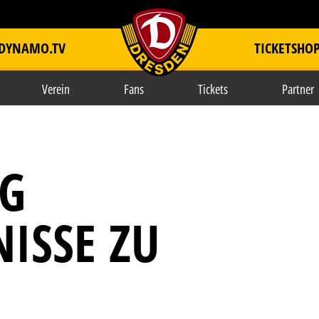
DYNAMO.TV
TICKETSHO
item.title
Verein
Fans
Tickets
Partner
IG
ISSE ZU