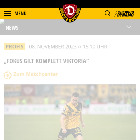
MENÜ
NEWS
PROFIS
08. NOVEMBER 2023 // 15.10 UHR
„FOKUS GILT KOMPLETT VIKTORIA“
Zum Matchcenter