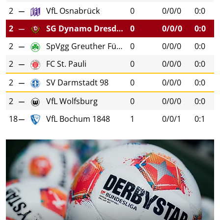
2
VfL Osnabrück
0
0/0/0
0:0
2
SG Dynamo Dresden
0
0/0/0
0:0
2
SpVgg Greuther Fürth
0
0/0/0
0:0
2
FC St. Pauli
0
0/0/0
0:0
2
SV Darmstadt 98
0
0/0/0
0:0
2
VfL Wolfsburg
0
0/0/0
0:0
18
VfL Bochum 1848
1
0/0/1
0:1