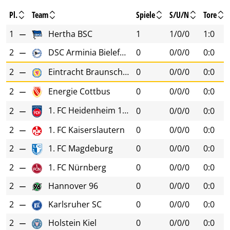
Pl.
Team
Spiele
S/U/N
Tore
1
Hertha BSC
1
1/0/0
1:0
2
DSC Arminia Bielefeld
0
0/0/0
0:0
2
Eintracht Braunschweig
0
0/0/0
0:0
2
Energie Cottbus
0
0/0/0
0:0
1. FC Heidenheim 1846
2
0
0/0/0
0:0
2
1. FC Kaiserslautern
0
0/0/0
0:0
2
1. FC Magdeburg
0
0/0/0
0:0
2
1. FC Nürnberg
0
0/0/0
0:0
2
Hannover 96
0
0/0/0
0:0
2
Karlsruher SC
0
0/0/0
0:0
2
Holstein Kiel
0
0/0/0
0:0