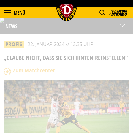
MENÜ
NEWS
PROFIS
22. JANUAR 2024 // 12.35 UHR
„GLAUBE NICHT, DASS SIE SICH HINTEN REINSTELLEN“
Zum Matchcenter