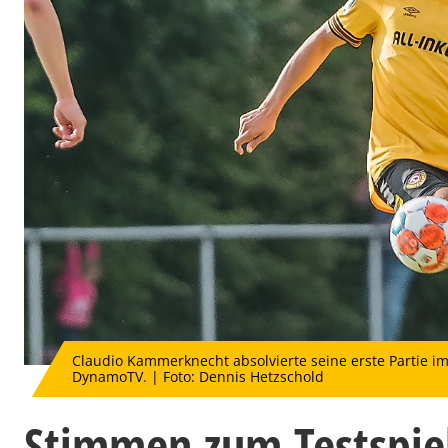
Claudio Kammerknecht absolvierte seine erste Partie i
DynamoTV. | Foto: Dennis Hetzschold
Stimmen zum Testspie