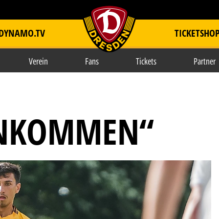
DYNAMO.TV
TICKETSHO
item.title
Verein
Fans
Tickets
Partner
INKOMMEN“