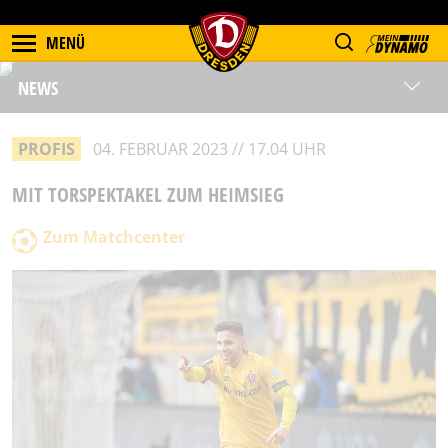
MENÜ
NEWS
PROFIS
04. FEBRUAR 2023 // 17.04 UHR
MIT TORSPEKTAKEL ZUM HEIMSIEG
Zum Matchcenter