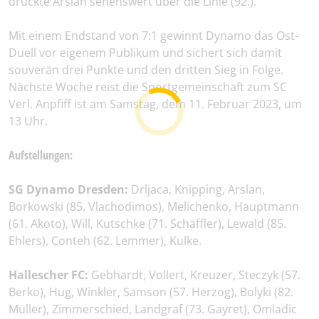
drückte Arslan sehenswert über die Linie (92.).
Mit einem Endstand von 7:1 gewinnt Dynamo das Ost-
Duell vor eigenem Publikum und sichert sich damit
souverän drei Punkte und den dritten Sieg in Folge.
Nächste Woche reist die Sportgemeinschaft zum SC
Verl. Anpfiff ist am Samstag, dem 11. Februar 2023, um
13 Uhr.
Aufstellungen:
SG Dynamo Dresden:
Drljaca, Knipping, Arslan,
Borkowski (85. Vlachodimos), Melichenko, Hauptmann
(61. Akoto), Will, Kutschke (71. Schäffler), Lewald (85.
Ehlers), Conteh (62. Lemmer), Kulke.
Hallescher FC:
Gebhardt, Vollert, Kreuzer, Steczyk (57.
Berko), Hug, Winkler, Samson (57. Herzog), Bolyki (82.
Müller), Zimmerschied, Landgraf (73. Gayret), Omladic