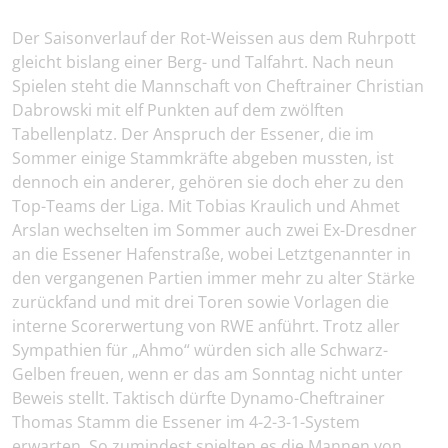
Der Saisonverlauf der Rot-Weissen aus dem Ruhrpott
gleicht bislang einer Berg- und Talfahrt. Nach neun
Spielen steht die Mannschaft von Cheftrainer Christian
Dabrowski mit elf Punkten auf dem zwölften
Tabellenplatz. Der Anspruch der Essener, die im
Sommer einige Stammkräfte abgeben mussten, ist
dennoch ein anderer, gehören sie doch eher zu den
Top-Teams der Liga. Mit Tobias Kraulich und Ahmet
Arslan wechselten im Sommer auch zwei Ex-Dresdner
an die Essener Hafenstraße, wobei Letztgenannter in
den vergangenen Partien immer mehr zu alter Stärke
zurückfand und mit drei Toren sowie Vorlagen die
interne Scorerwertung von RWE anführt. Trotz aller
Sympathien für „Ahmo“ würden sich alle Schwarz-
Gelben freuen, wenn er das am Sonntag nicht unter
Beweis stellt. Taktisch dürfte Dynamo-Cheftrainer
Thomas Stamm die Essener im 4-2-3-1-System
erwarten. So zumindest spielten es die Mannen von