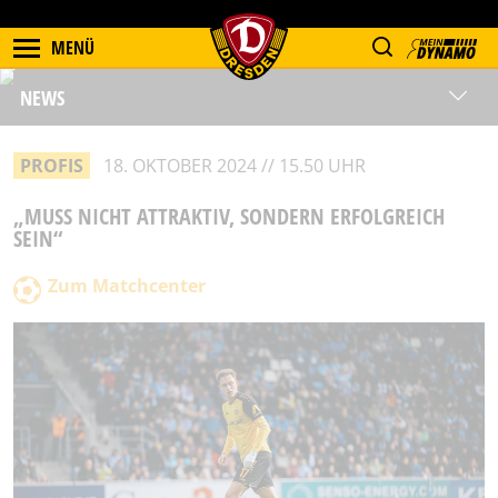
MENÜ
NEWS
PROFIS
18. OKTOBER 2024 // 15.50 UHR
„MUSS NICHT ATTRAKTIV, SONDERN ERFOLGREICH
SEIN“
Zum Matchcenter