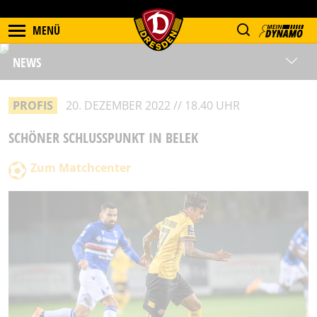
MENÜ
NEWS
PROFIS
20. DEZEMBER 2022 // 18.40 UHR
SCHÖNER SCHLUSSPUNKT IN BELEK
Zum Matchcenter