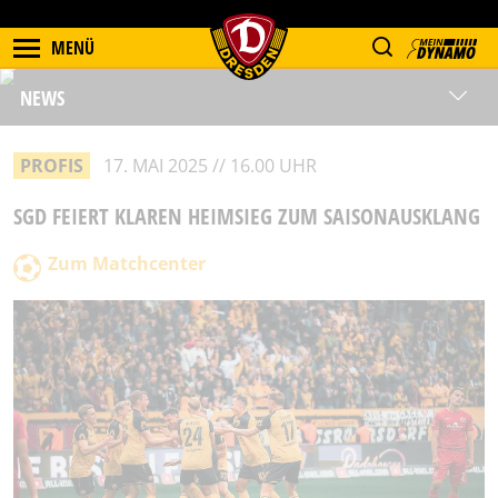
MENÜ
NEWS
PROFIS
17. MAI 2025 // 16.00 UHR
SGD FEIERT KLAREN HEIMSIEG ZUM SAISONAUSKLANG
Zum Matchcenter