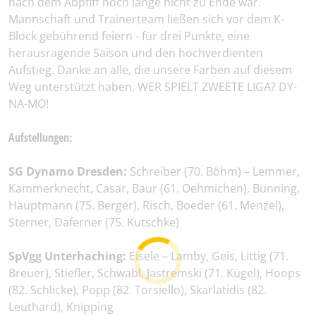
nach dem Abpfiff noch lange nicht zu Ende war.
Mannschaft und Trainerteam ließen sich vor dem K-
Block gebührend feiern - für drei Punkte, eine
herausragende Saison und den hochverdienten
Aufstieg. Danke an alle, die unsere Farben auf diesem
Weg unterstützt haben. WER SPIELT ZWEETE LIGA? DY-
NA-MO!
Aufstellungen:
SG Dynamo Dresden:
Schreiber (70. Böhm) – Lemmer,
Kammerknecht, Casar, Baur (61. Oehmichen), Bünning,
Hauptmann (75. Berger), Risch, Boeder (61. Menzel),
Sterner, Daferner (75. Kutschke)
SpVgg Unterhaching:
Eisele – Lamby, Geis, Littig (71.
Breuer), Stiefler, Schwabl, Jastremski (71. Kügel), Hoops
(82. Schlicke), Popp (82. Torsiello), Skarlatidis (82.
Leuthard), Knipping