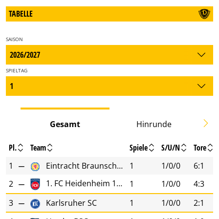
TABELLE
SAISON
SPIELTAG
Gesamt
Hinrunde
Pl.
Team
Spiele
S/U/N
Tore
1
Eintracht Braunschweig
1
1/0/0
6:1
1. FC Heidenheim 1846
2
1
1/0/0
4:3
3
Karlsruher SC
1
1/0/0
2:1