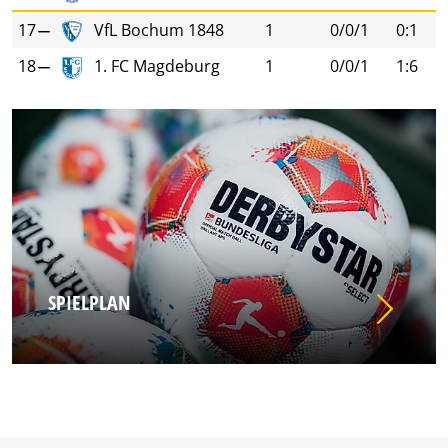
17
VfL Bochum 1848
1
0/0/1
0:1
18
1. FC Magdeburg
1
0/0/1
1:6
SPIELPLAN