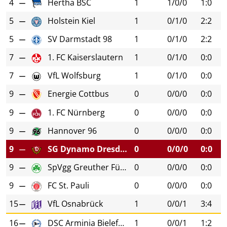
4
Hertha BSC
1
1/0/0
1:0
5
Holstein Kiel
1
0/1/0
2:2
5
SV Darmstadt 98
1
0/1/0
2:2
7
1. FC Kaiserslautern
1
0/1/0
0:0
7
VfL Wolfsburg
1
0/1/0
0:0
9
Energie Cottbus
0
0/0/0
0:0
9
1. FC Nürnberg
0
0/0/0
0:0
9
Hannover 96
0
0/0/0
0:0
9
SG Dynamo Dresden
0
0/0/0
0:0
9
SpVgg Greuther Fürth
0
0/0/0
0:0
9
FC St. Pauli
0
0/0/0
0:0
15
VfL Osnabrück
1
0/0/1
3:4
16
DSC Arminia Bielefeld
1
0/0/1
1:2