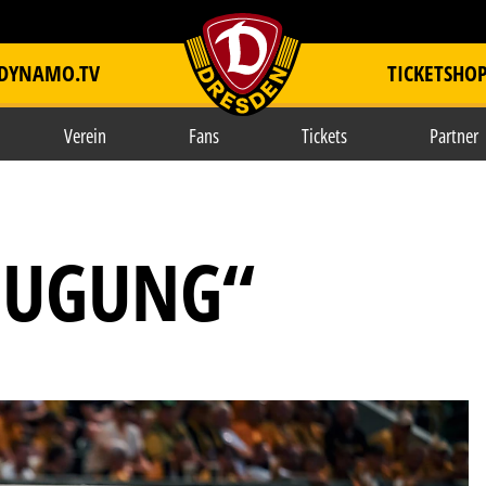
DYNAMO.TV
TICKETSHO
item.title
Verein
Fans
Tickets
Partner
EUGUNG“