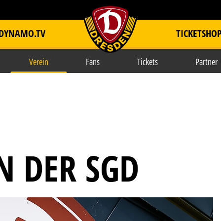
DYNAMO.TV
TICKETSHO
item.title
Verein
Fans
Tickets
Partner
N DER SGD