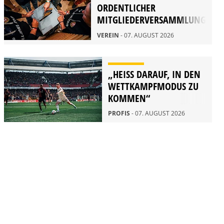
ORDENTLICHER
MITGLIEDERVERSAMMLUNG
2026
VEREIN
- 07. AUGUST 2026
„HEISS DARAUF, IN DEN W
ETTKAMPFMODUS ZU K
OMMEN“
PROFIS
- 07. AUGUST 2026