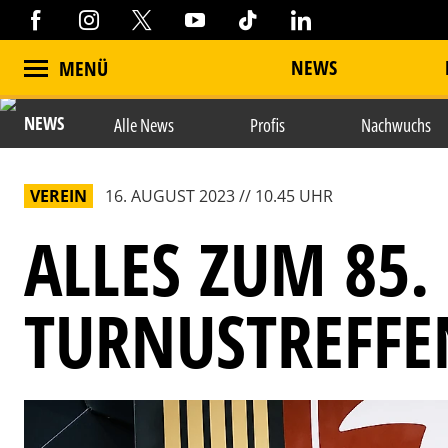
NEWS
MENÜ
NEWS
Alle News
Profis
Nachwuchs
VEREIN
16. AUGUST 2023 // 10.45 UHR
ALLES ZUM 85.
TURNUSTREFFE