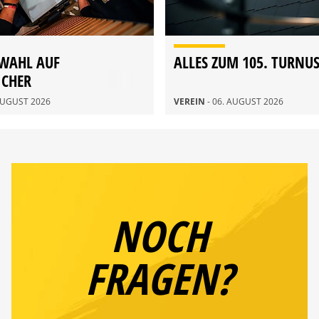
WAHL AUF
ALLES ZUM 105. TURNU
ICHER
DERVERSAMMLUNG 2026
 AUGUST 2026
VEREIN
- 06. AUGUST 2026
NOCH
FRAGEN?