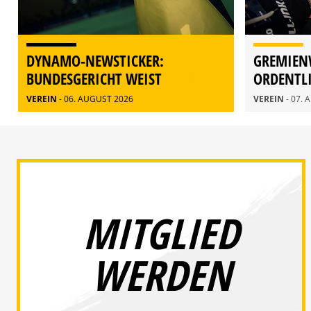
DYNAMO-NEWSTICKER:
GREMIEN
BUNDESGERICHT WEIST
ORDENTL
BERUFUNG ZURÜCK
MITGLIE
VEREIN
- 06. AUGUST 2026
VEREIN
- 07.
MITGLIED
WERDEN