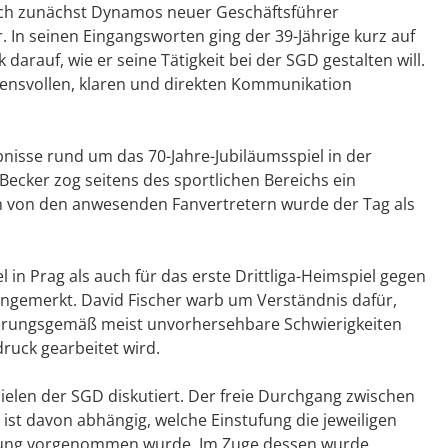
ich zunächst Dynamos neuer Geschäftsführer
 In seinen Eingangsworten ging der 39-Jährige kurz auf
arauf, wie er seine Tätigkeit bei der SGD gestalten will.
ensvollen, klaren und direkten Kommunikation
nisse rund um das 70-Jahre-Jubiläumsspiel in der
Becker zog seitens des sportlichen Bereichs ein
ch von den anwesenden Fanvertretern wurde der Tag als
 in Prag als auch für das erste Drittliga-Heimspiel gegen
angemerkt. David Fischer warb um Verständnis dafür,
ahrungsgemäß meist unvorhersehbare Schwierigkeiten
druck gearbeitet wird.
elen der SGD diskutiert. Der freie Durchgang zwischen
ist davon abhängig, welche Einstufung die jeweiligen
eilung vorgenommen wurde. Im Zuge dessen wurde