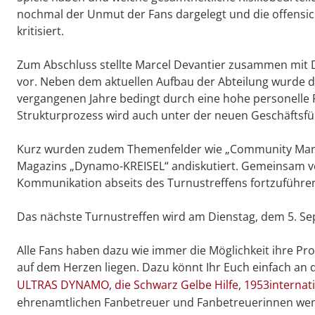
nochmal der Unmut der Fans dargelegt und die offensich
kritisiert.
Zum Abschluss stellte Marcel Devantier zusammen mit 
vor. Neben dem aktuellen Aufbau der Abteilung wurde da
vergangenen Jahre bedingt durch eine hohe personelle 
Strukturprozess wird auch unter der neuen Geschäftsfü
Kurz wurden zudem Themenfelder wie „Community Manag
Magazins „Dynamo-KREISEL“ andiskutiert. Gemeinsam ve
Kommunikation abseits des Turnustreffens fortzuführen
Das nächste Turnustreffen wird am Dienstag, dem 5. Se
Alle Fans haben dazu wie immer die Möglichkeit ihre P
auf dem Herzen liegen. Dazu könnt Ihr Euch einfach an 
ULTRAS DYNAMO
,
die Schwarz Gelbe Hilfe
,
1953internat
ehrenamtlichen Fanbetreuer und Fanbetreuerinnen we