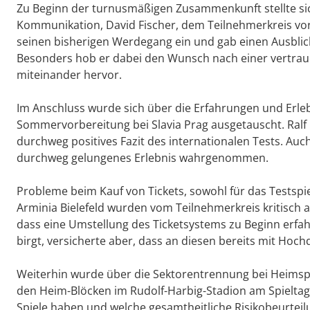
Zu Beginn der turnusmäßigen Zusammenkunft stellte s
Kommunikation, David Fischer, dem Teilnehmerkreis vor.
seinen bisherigen Werdegang ein und gab einen Ausblick d
Besonders hob er dabei den Wunsch nach einer vertrau
miteinander hervor.
Im Anschluss wurde sich über die Erfahrungen und Erleb
Sommervorbereitung bei Slavia Prag ausgetauscht. Ralf 
durchweg positives Fazit des internationalen Tests. Au
durchweg gelungenes Erlebnis wahrgenommen.
Probleme beim Kauf von Tickets, sowohl für das Testspiel
Arminia Bielefeld wurden vom Teilnehmerkreis kritisch 
dass eine Umstellung des Ticketsystems zu Beginn erf
birgt, versicherte aber, dass an diesen bereits mit Hoch
Weiterhin wurde über die Sektorentrennung bei Heimspi
den Heim-Blöcken im Rudolf-Harbig-Stadion am Spieltag 
Spiele haben und welche gesamtheitliche Risikobeurt