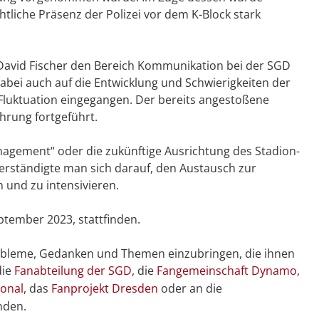
tliche Präsenz der Polizei vor dem K-Block stark
David Fischer den Bereich Kommunikation bei der SGD
bei auch auf die Entwicklung und Schwierigkeiten der
Fluktuation eingegangen. Der bereits angestoßene
hrung fortgeführt.
ement“ oder die zukünftige Ausrichtung des Stadion-
rständigte man sich darauf, den Austausch zur
 und zu intensivieren.
ptember 2023, stattfinden.
robleme, Gedanken und Themen einzubringen, die ihnen
die
Fanabteilung der SGD
, die
Fangemeinschaft Dynamo
,
ional
, das
Fanprojekt Dresden
oder an die
nden.