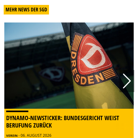
MEHR NEWS DER SGD
DYNAMO-NEWSTICKER: BUNDESGERICHT WEIST
BERUFUNG ZURÜCK
- 06. AUGUST 2026
VEREIN