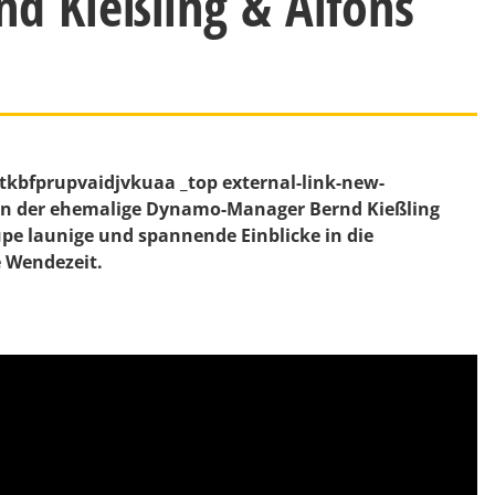
nd Kießling & Alfons
tkbfprupvaidjvkuaa _top external-link-new-
en der ehemalige Dynamo-Manager Bernd Kießling
upe launige und spannende Einblicke in die
 Wendezeit.