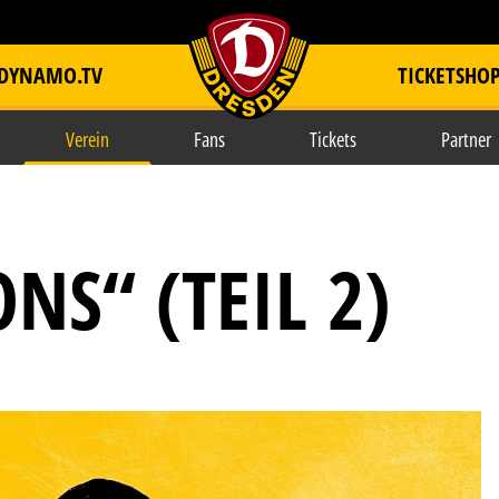
DYNAMO.TV
TICKETSHO
item.title
Verein
Fans
Tickets
Partner
NS“ (TEIL 2)