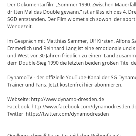
Der Dokumentarfilm „Sommer 1990. Zwischen Mauerfal
dritten Mal das Double gewann.“ ist anlässlich des 4. D
SGD entstanden. Der Film widmet sich sowohl der sportl
Wendezeit.
Im Gespräch mit Matthias Sammer, Ulf Kirsten, Alfons 
Emmerlich und Reinhard Lang ist eine emotionale und sp
und West vor 30 Jahren friedlich zu einem Land zusamme
dem Double-Sieg 1990 die letzten beiden großen Titel de
DynamoTV - der offizielle YouTube-Kanal der SG Dynamo 
Trainer und Fans. Jetzt kostenfrei hier abonnieren.
Webseite: http://www.dynamo-dresden.de
Facebook: http://www.facebook.com/dynamodresden.d
Twitter: https://twitter.com/dynamodresden
Quellennachweiß Fotos (in zeitlicher Reihenfolge):