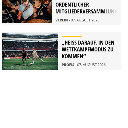
ORDENTLICHER
MITGLIEDERVERSAMMLUNG
2026
VEREIN
- 07. AUGUST 2026
„HEISS DARAUF, IN DEN W
ETTKAMPFMODUS ZU K
OMMEN“
PROFIS
- 07. AUGUST 2026