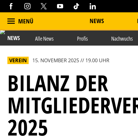
NEWS
MENÜ
NEWS
Alle News
Profis
Nachwuchs
VEREIN
15. NOVEMBER 2025 // 19.00 UHR
BILANZ DER
MITGLIEDERV
2025