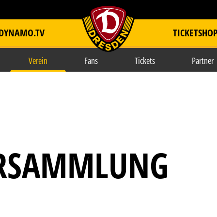
DYNAMO.TV
TICKETSHO
item.title
Verein
Fans
Tickets
Partner
ERSAMMLUNG