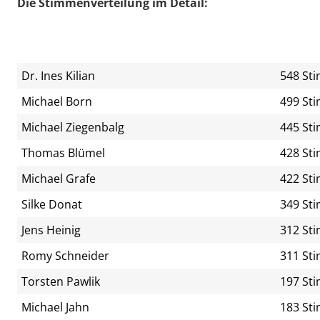
Die Stimmenverteilung im Detail:
Dr. Ines Kilian
548 St
Michael Born
499 St
Michael Ziegenbalg
445 St
Thomas Blümel
428 St
Michael Grafe
422 St
Silke Donat
349 St
Jens Heinig
312 St
Romy Schneider
311 St
Torsten Pawlik
197 St
Michael Jahn
183 St