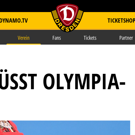
DYNAMO.TV
TICKETSHO
item.title
Verein
Fans
Tickets
Partner
SST OLYMPIA-T