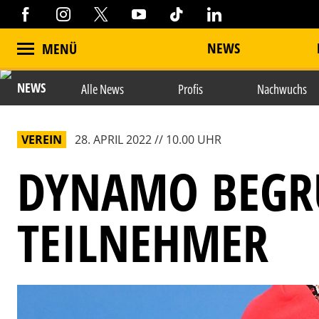
NEWS
MENÜ
NEWS
Alle News
Profis
Nachwuchs
VEREIN
28. APRIL 2022 // 10.00 UHR
DYNAMO BEGRÜ
EILNEHMER