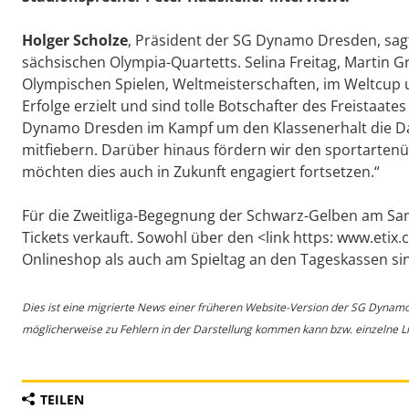
Holger Scholze
, Präsident der SG Dynamo Dresden, sagt
sächsischen Olympia-Quartetts. Selina Freitag, Martin 
Olympischen Spielen, Weltmeisterschaften, im Weltcup u
Erfolge erzielt und sind tolle Botschafter des Freistaat
Dynamo Dresden im Kampf um den Klassenerhalt die D
mitfiebern. Darüber hinaus fördern wir den sportarten
möchten dies auch in Zukunft engagiert fortsetzen.“
Für die Zweitliga-Begegnung der Schwarz-Gelben am Sa
Tickets verkauft. Sowohl über den <link https: www.etix.
Onlineshop als auch am Spieltag an den Tageskassen sind
Dies ist eine migrierte News einer früheren Website-Version der SG Dynam
möglicherweise zu Fehlern in der Darstellung kommen kann bzw. einzelne Lin
TEILEN