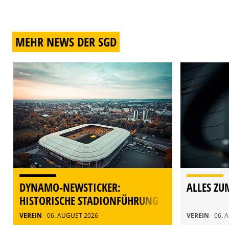
MEHR NEWS DER SGD
DYNAMO-NEWSTICKER:
ALLES ZU
HISTORISCHE STADIONFÜHRUNG
AM 21. AUGUST
VEREIN
- 06. AUGUST 2026
VEREIN
- 06.