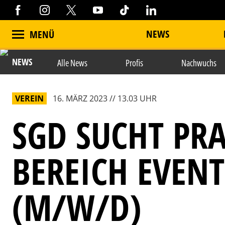
NEWS
MENÜ
NEWS
Alle News
Profis
Nachwuchs
VEREIN
16. MÄRZ 2023 // 13.03 UHR
SGD SUCHT PR
BEREICH EVENT
(M/W/D)