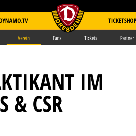
DYNAMO.TV
TICKETSHO
item.title
Verein
Fans
Tickets
Partner
AKTIKANT IM
S & CSR