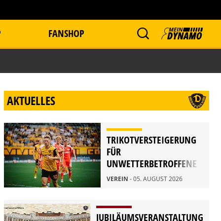
P
FANSHOP
AKTUELLES
TRIKOTVERSTEIGERUNG
FÜR
UNWETTERBETROFFENE
IN RATHEN
VEREIN
- 05. AUGUST 2026
JUBILÄUMSVERANSTALTUNG