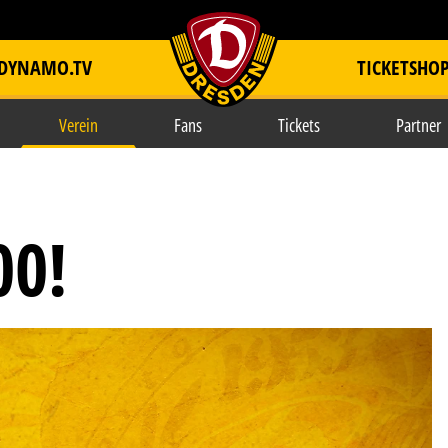
DYNAMO.TV
TICKETSHO
item.title
Verein
Fans
Tickets
Partner
00!