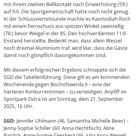
mit ihrem zweiten Ballkontakt nach Einwechslung (59.)
auf 9:0. Die Sportgemeinschaft hatte noch nicht genug.
In der Schlussviertelstunde machte es Kasmodiah Roch
mit einem Fernschuss aus spitzem Winkel zweistellig
(78.) bevor Weigel in der 85. Den hochverdienten 11:0-
Enstand herstellte. Bedenkt man, dass allein Wessel
noch dreimal Aluminium traf, wird klar, dass die Gäste
damit noch glimpflich davongekommen sind.
Mit diesem erfolgreichen Ergebnis schnappte sich die
SGD die Tabellenführung. Diese gilt es am kommenden
Wochenende gegen Bischofswerda II – eine der
härteren Konkurrentinnen – zu verteidigen. Anpfiff im
Sportpark Ostra ist am Sonntag, dem 21. September
2025, 16 Uhr.
SGD:
Jennifer Uhlmann (46. Samantha Michelle Beier) –
Jenny-Sophie Schiller (60. Anna Hechtfisch), Aline
Bartlick, Anne-Sophie Gleisberg (46. Julia Anna Weigel),