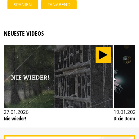
SPANIEN
FANABEND
NEUESTE VIDEOS
27.01.2026
19.01.2026
Nie wieder!
Dixie Dörner