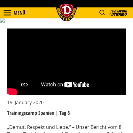
MENÜ
19. January 2020
Trainingscamp Spanien | Tag 8
„Demut, Respekt und Liebe.“ – Unser Bericht vom 8.