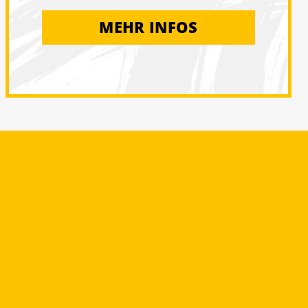
MEHR INFOS
07.12.2025
Dynamo-Nikolaus befüllt Kinderstiefel
16.10.2025
Das „LOVE DYNAMO – HATE RACISM“-Sondertrikot
2025/26