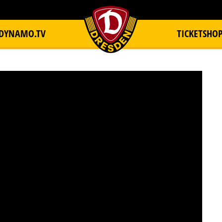
DYNAMO.TV
TICKETSHO
item.title