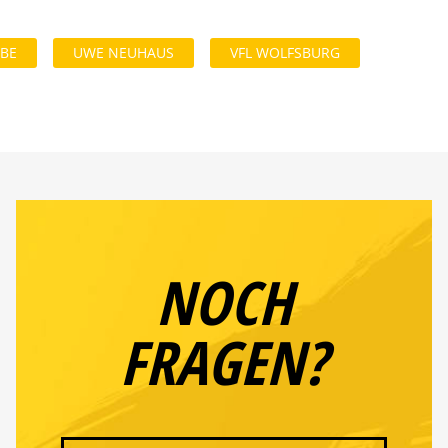
BE
UWE NEUHAUS
VFL WOLFSBURG
NOCH
FRAGEN?