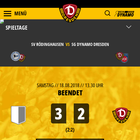
MENÜ
SPIELTAGE
SV RÖDINGHAUSEN
VS
SG DYNAMO DRESDEN
SAMSTAG // 18.08.2018 // 13.30 UHR
BEENDET
3
2
(2:2)