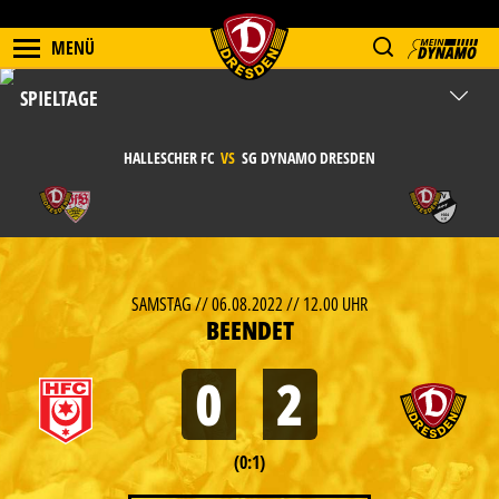
MENÜ
SPIELTAGE
HALLESCHER FC
VS
SG DYNAMO DRESDEN
SAMSTAG // 06.08.2022 // 12.00 UHR
BEENDET
0
2
(0:1)