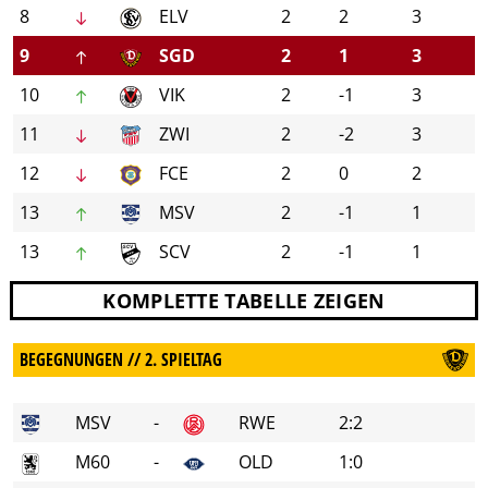
8
ELV
2
2
3
9
SGD
2
1
3
10
VIK
2
-1
3
11
ZWI
2
-2
3
12
FCE
2
0
2
13
MSV
2
-1
1
13
SCV
2
-1
1
KOMPLETTE TABELLE ZEIGEN
BEGEGNUNGEN // 2. SPIELTAG
MSV
-
RWE
2:2
M60
-
OLD
1:0