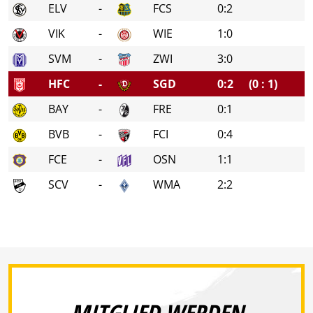
ELV
-
FCS
0:2
VIK
-
WIE
1:0
SVM
-
ZWI
3:0
HFC
-
SGD
0:2
(0 : 1)
BAY
-
FRE
0:1
BVB
-
FCI
0:4
FCE
-
OSN
1:1
SCV
-
WMA
2:2