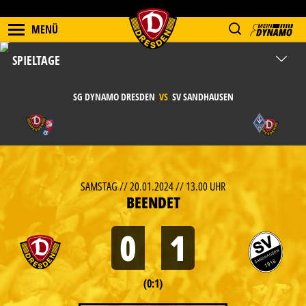
MENÜ
SPIELTAGE
SG DYNAMO DRESDEN
VS
SV SANDHAUSEN
SAMSTAG // 20.01.2024 // 13.00 UHR
BEENDET
0
1
(0:1)