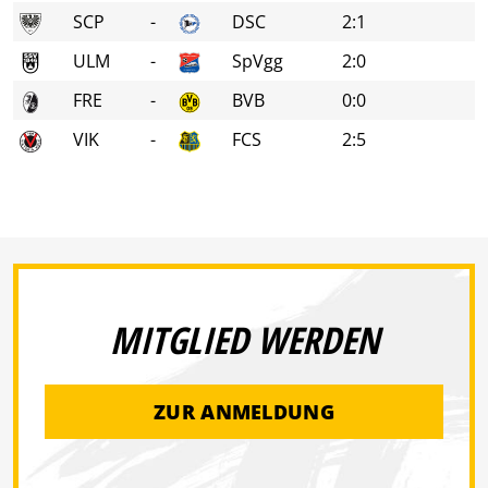
SCP
-
DSC
2:1
ULM
-
SpVgg
2:0
FRE
-
BVB
0:0
VIK
-
FCS
2:5
MITGLIED WERDEN
ZUR ANMELDUNG