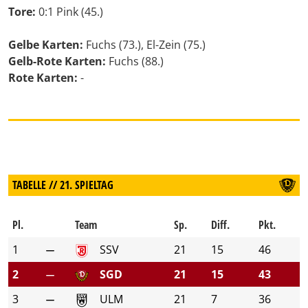
Tore:
0:1 Pink (45.)
Gelbe Karten:
Fuchs (73.), El-Zein (75.)
Gelb-Rote Karten:
Fuchs (88.)
Rote Karten:
-
TABELLE // 21. SPIELTAG
Pl.
Team
Sp.
Diff.
Pkt.
1
SSV
21
15
46
2
SGD
21
15
43
3
ULM
21
7
36