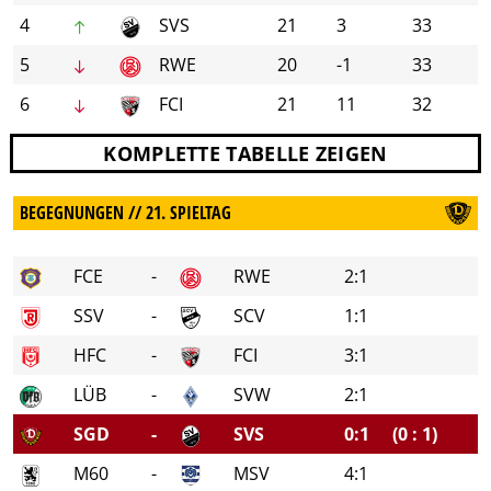
4
SVS
21
3
33
5
RWE
20
-1
33
6
FCI
21
11
32
KOMPLETTE TABELLE ZEIGEN
BEGEGNUNGEN // 21. SPIELTAG
FCE
-
RWE
2:1
SSV
-
SCV
1:1
HFC
-
FCI
3:1
LÜB
-
SVW
2:1
SGD
-
SVS
0:1
(0 : 1)
M60
-
MSV
4:1