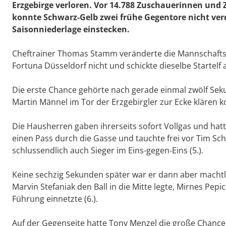
Erzgebirge verloren. Vor 14.788 Zuschauerinnen und
konnte Schwarz-Gelb zwei frühe Gegentore nicht ver
Saisonniederlage einstecken.
Cheftrainer Thomas Stamm veränderte die Mannschafts
Fortuna Düsseldorf nicht und schickte dieselbe Startelf
Die erste Chance gehörte nach gerade einmal zwölf Se
Martin Männel im Tor der Erzgebirgler zur Ecke klären ko
Die Hausherren gaben ihrerseits sofort Vollgas und ha
einen Pass durch die Gasse und tauchte frei vor Tim S
schlussendlich auch Sieger im Eins-gegen-Eins (5.).
Keine sechzig Sekunden später war er dann aber machtlo
Marvin Stefaniak den Ball in die Mitte legte, Mirnes Pep
Führung einnetzte (6.).
Auf der Gegenseite hatte Tony Menzel die große Chance 