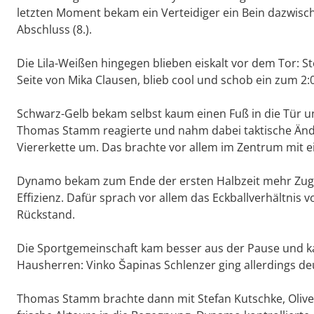
letzten Moment bekam ein Verteidiger ein Bein dazwisc
Abschluss (8.).
Die Lila-Weißen hingegen blieben eiskalt vor dem Tor: 
Seite von Mika Clausen, blieb cool und schob ein zum 2:0 
Schwarz-Gelb bekam selbst kaum einen Fuß in die Tür un
Thomas Stamm reagierte und nahm dabei taktische Änder
Viererkette um. Das brachte vor allem im Zentrum mit 
Dynamo bekam zum Ende der ersten Halbzeit mehr Zugriff 
Effizienz. Dafür sprach vor allem das Eckballverhältnis 
Rückstand.
Die Sportgemeinschaft kam besser aus der Pause und ka
Hausherren: Vinko Šapinas Schlenzer ging allerdings deut
Thomas Stamm brachte dann mit Stefan Kutschke, Oliver