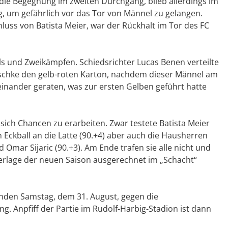
 die Begegnung im zweiten Durchgang, blieb allerdings im
g, um gefährlich vor das Tor von Männel zu gelangen.
uss von Batista Meier, war der Rückhalt im Tor des FC
uls und Zweikämpfen. Schiedsrichter Lucas Benen verteilte
tschke den gelb-roten Karton, nachdem dieser Männel am
einander geraten, was zur ersten Gelben geführt hatte
ich Chancen zu erarbeiten. Zwar testete Batista Meier
 Eckball an die Latte (90.+4) aber auch die Hausherren
Omar Sijaric (90.+3). Am Ende trafen sie alle nicht und
derlage der neuen Saison ausgerechnet im „Schacht“
en Samstag, dem 31. August, gegen die
 Anpfiff der Partie im Rudolf-Harbig-Stadion ist dann