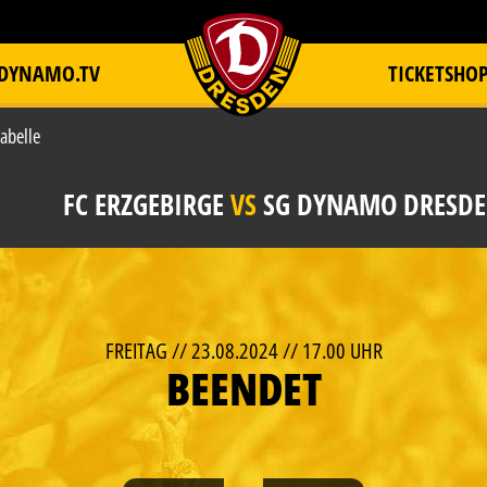
DYNAMO.TV
TICKETSHO
item.title
abelle
FC ERZGEBIRGE
VS
SG DYNAMO DRESD
FREITAG // 23.08.2024 // 17.00 UHR
BEENDET