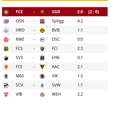
FCE
-
SGD
2:0
(2 : 0)
OSN
-
SpVgg
4:2
HRO
-
BVB
1:1
RWE
-
DSC
0:0
FCS
-
FCI
2:3
SVS
-
H96
0:1
FCE
-
AAC
2:1
M60
-
VIK
1:3
SCV
-
SVW
1:1
VfB
-
WEH
2:2