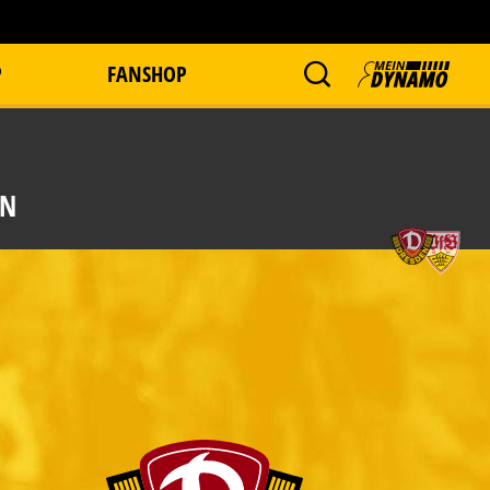
P
FANSHOP
EN