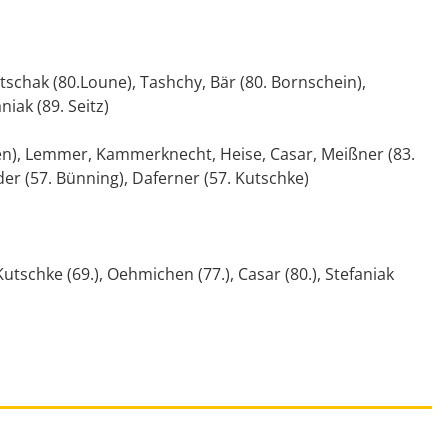
etschak (80.Loune), Tashchy, Bär (80. Bornschein),
iak (89. Seitz)
n), Lemmer, Kammerknecht, Heise, Casar, Meißner (83.
er (57. Bünning), Daferner (57. Kutschke)
 Kutschke (69.), Oehmichen (77.), Casar (80.), Stefaniak