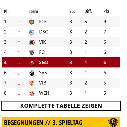
Pl.
Team
Sp.
Diff.
Pkt.
1
FCE
3
5
9
2
DSC
3
2
7
3
VIK
3
2
6
4
FCI
3
1
6
4
SGD
3
1
6
6
SVS
3
1
6
7
VfB
3
2
5
8
WEH
3
1
5
KOMPLETTE TABELLE ZEIGEN
BEGEGNUNGEN // 3. SPIELTAG