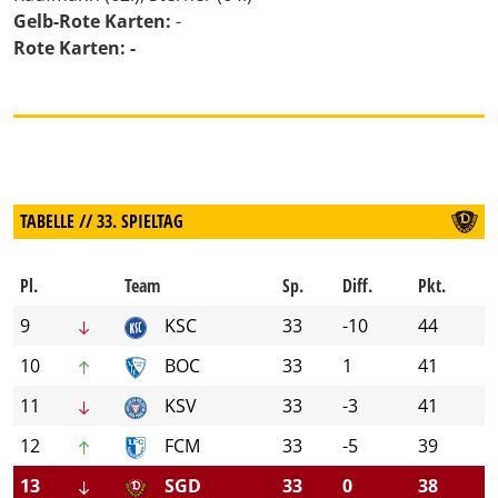
Gelb-Rote Karten:
-
Rote Karten: -
TABELLE // 33. SPIELTAG
Pl.
Team
Sp.
Diff.
Pkt.
9
KSC
33
-10
44
10
BOC
33
1
41
11
KSV
33
-3
41
12
FCM
33
-5
39
13
SGD
33
0
38