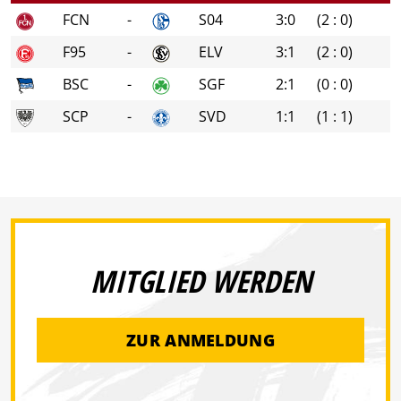
FCN
-
S04
3:0
(2 : 0)
F95
-
ELV
3:1
(2 : 0)
BSC
-
SGF
2:1
(0 : 0)
SCP
-
SVD
1:1
(1 : 1)
MITGLIED WERDEN
ZUR ANMELDUNG