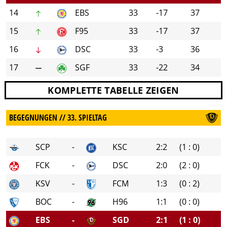
14
EBS
33
-17
37
15
F95
33
-17
37
16
DSC
33
-3
36
17
SGF
33
-22
34
KOMPLETTE TABELLE ZEIGEN
BEGEGNUNGEN // 33. SPIELTAG
SCP
-
KSC
2:2
(1 : 0)
FCK
-
DSC
2:0
(2 : 0)
KSV
-
FCM
1:3
(0 : 2)
BOC
-
H96
1:1
(0 : 0)
EBS
-
SGD
2:1
(1 : 0)