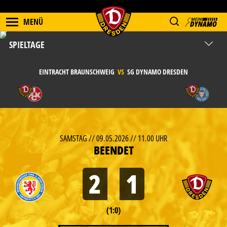
MENÜ
SPIELTAGE
EINTRACHT BRAUNSCHWEIG
VS
SG DYNAMO DRESDEN
SAMSTAG // 09.05.2026 // 11.00 UHR
BEENDET
2
1
(1:0)