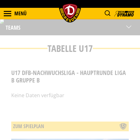
MENÜ
TEAMS
TABELLE U17
U17 DFB-NACHWUCHSLIGA - HAUPTRUNDE LIGA
B GRUPPE B
Keine Daten verfügbar
ZUM SPIELPLAN